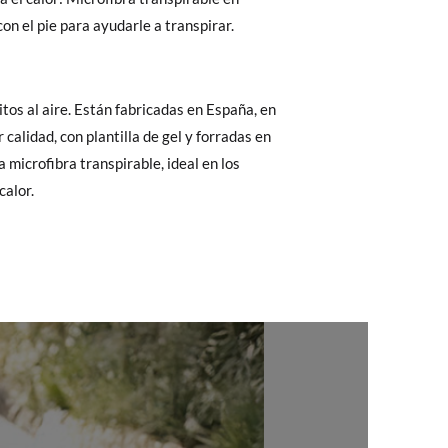
on el pie para ayudarle a transpirar.
 El precio final será el de los zapatos que
Cambios & Devoluciones
de nuestra web
e encargará de todo: te mandaremos otra
 ¡no tienes que preocuparte por nada!
calor.
gamos de enviarte un mensajero para que te