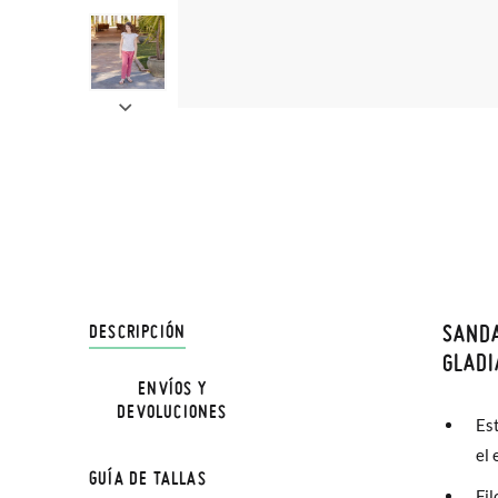
SAND
DESCRIPCIÓN
En Pisa
GLADI
hasta e
ENVÍOS Y
DEVOLUCIONES
Además 
Est
poco má
el 
GUÍA DE TALLAS
En Bale
Fi