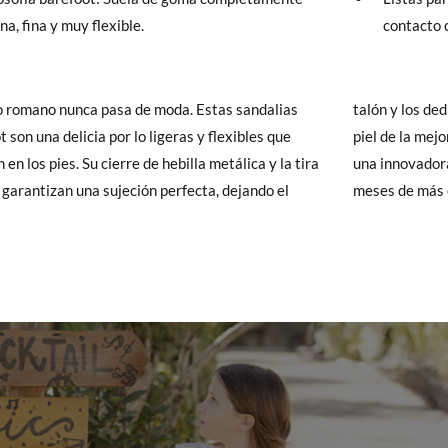
na, fina y muy flexible.
contacto c
 Pisamonas envíos y cambios gratis, sin importe mínimo, sin preguntas.
y si cuando te lleguen no te valen, sólo tienes que entrar en la sección
viarnos la petición de cambio. Nuestro equipo Atención al Cliente s
lo romano nunca pasa de moda. Estas sandalias
los deditos al aire. Están fabricadas en España, en
 te recogeremos la primera, sin gastos, en unos pocos días!
 son una delicia por lo ligeras y flexibles que
la mejor calidad, con plantilla de gel y forradas en
 en los pies. Su cierre de hebilla metálica y la tira
novadora microfibra transpirable, ideal en los
 de que no quieras Cambio sino Devolución, también serán gratuitas,
 garantizan una sujeción perfecta, dejando el
meses de más 
solicitarlas desde el mismo enlace del párrafo anterior y nos encar
el paquete.