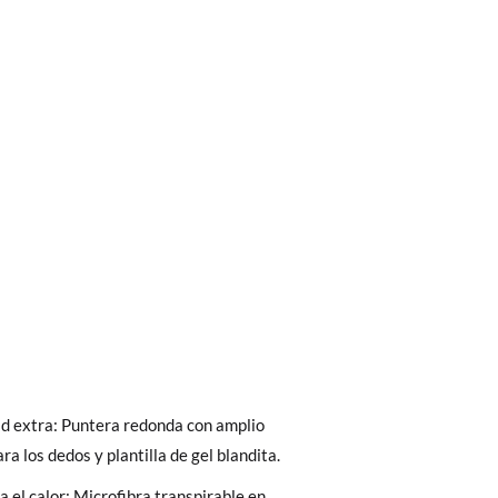
bién son GRATIS y puedes realizarlos
asa!
fieras acelerar el envío, puedes por muy
 extra: Puntera redonda con amplio
ra los dedos y plantilla de gel blandita.
a el calor: Microfibra transpirable en