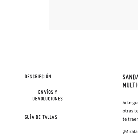
SANDA
DESCRIPCIÓN
En Pisa
MULTI
hasta e
ENVÍOS Y
NOTA: L
DEVOLUCIONES
Además 
Si te g
la medi
poco má
otras t
GUÍA DE TALLAS
En Bale
te trae
¡Mírala
TALLA
Sólo en