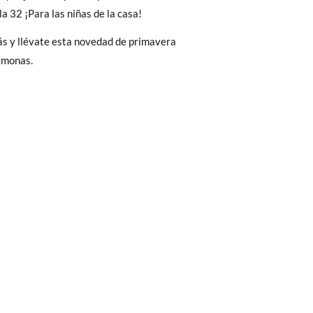
Cambios & Devoluciones
de nuestra web
la 32 ¡Para las niñas de la casa!
18,2
18,8
19,5
20,2
20,9
21,6
e encargará de todo: te mandaremos otra
ás y llévate esta novedad de primavera
amonas.
 ¡no tienes que preocuparte por nada!
gamos de enviarte un mensajero para que te