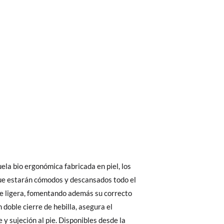
bién son GRATIS y puedes realizarlos
asa!
 interior del zapato, para que compares con
fieras acelerar el envío, puedes por muy
uela bio ergonómica fabricada en piel, los
as, no con la suela por fuera.
que estarán cómodos y descansados todo el
se ligera, fomentando además su correcto
 doble cierre de hebilla, asegura el
29
30
31
32
33
34
 El precio final será el de los zapatos que
 y sujeción al pie. Disponibles desde la