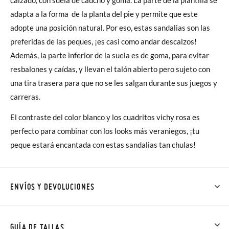
adapta a la forma de la planta del pie y permite que este
adopte una posición natural. Por eso, estas sandalias son las
preferidas de las peques, ¡es casi como andar descalzos!
Además, la parte inferior de la suela es de goma, para evitar
resbalones y caídas, y llevan el talón abierto pero sujeto con
una tira trasera para que no se les salgan durante sus juegos y
carreras.
El contraste del color blanco y los cuadritos vichy rosa es
perfecto para combinar con los looks más veraniegos, ¡tu
peque estará encantada con estas sandalias tan chulas!
ENVÍOS Y DEVOLUCIONES
En Pisamonas todos los Envíos son GRATIS y los Cambios de
Talla/Color también son GRATIS y puedes realizarlos hasta en
GUÍA DE TALLAS