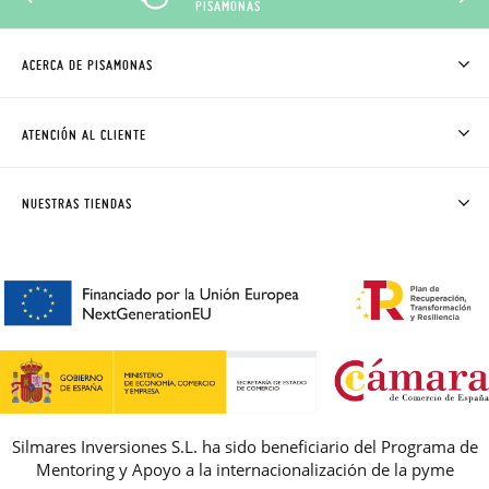
PISAMONAS
ACERCA DE PISAMONAS
QUIÉNES SOMOS
CÓMO COMPRAR
ATENCIÓN AL CLIENTE
DONDE ESTÁ MI PEDIDO
ENVÍOS Y CAMBIOS GRATIS
SOLICITAR CAMBIO O DEVOLUCIÓN
CLUB PISAMONAS
NUESTRAS TIENDAS
CONTACTO
BLOG & NOTICIAS
HORARIO
PREMIOS
PREGUNTAS FRECUENTES
AVISO LEGAL, PRIVACIDAD Y COOKIES
GUIA DE TALLAS
REBAJAS
Silmares Inversiones S.L. ha sido beneficiario del Programa de
Mentoring y Apoyo a la internacionalización de la pyme