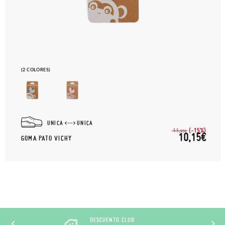
(2 COLORES)
UNICA
UNICA
(-15%)
11,
95€
10,15€
GOMA PATO VICHY
DESCUENTO CLUB