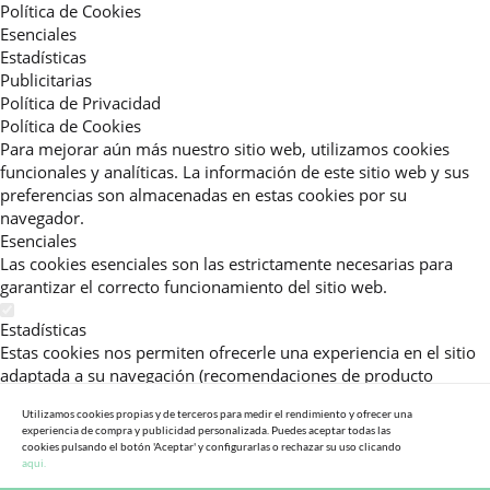
Política de Cookies
Esenciales
Estadísticas
Publicitarias
Política de Privacidad
Política de Cookies
Para mejorar aún más nuestro sitio web, utilizamos cookies
funcionales y analíticas. La información de este sitio web y sus
preferencias son almacenadas en estas cookies por su
navegador.
Esenciales
Las cookies esenciales son las estrictamente necesarias para
garantizar el correcto funcionamiento del sitio web.
Estadísticas
Estas cookies nos permiten ofrecerle una experiencia en el sitio
adaptada a su navegación (recomendaciones de producto
personalizadas, énfasis en categorías frecuentemente
Utilizamos cookies propias y de terceros para medir el rendimiento y ofrecer una
consultadas, etc).Al activar esta cookie, nos ayuda a mejorar aún
experiencia de compra y publicidad personalizada. Puedes aceptar todas las
más su experiencia.
cookies pulsando el botón 'Aceptar' y configurarlas o rechazar su uso clicando
aqui.
Publicitarias