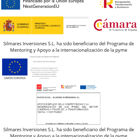
PREGUNTAS FRECUENTES
AVISO LEGAL, PRIVACIDAD Y COOKIES
GUIA DE TALLAS
REBAJAS
Silmares Inversiones S.L. ha sido beneficiario del Programa de
Mentoring y Apoyo a la internacionalización de la pyme
Silmares Inversiones S.L. ha sido beneficiario del Programa de
Mentoring y Apoyo a la internacionalización de la pyme