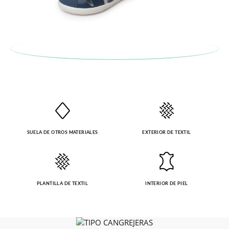
5,7
5,9
6,2
6,3
6,4
6,6
6,8
7,0
recogeremos la primera, sin gastos, en unos pocos días!
(CM)
En caso de que no quieras Cambio sino Devolución, también
serán gratuitas, ¡no tienes que preocuparte por nada! Puedes
solicitarlas desde el mismo enlace del párrafo anterior y nos
encargamos de enviarte un mensajero para que te recoja el
paquete.
SUELA DE OTROS MATERIALES
EXTERIOR DE TEXTIL
PLANTILLA DE TEXTIL
INTERIOR DE PIEL