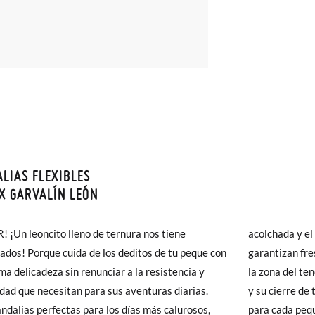
LIAS FLEXIBLES
monas todos los Envíos son GRATIS y los Cambios de Talla/Color tam
X GARVALÍN LEÓN
n 60 días. ¡Te acercamos nuestra tienda física hasta la puerta de tu c
del envío estándar gratuito (2-3 días laborables), en caso de que pre
 ¡Un leoncito lleno de ternura nos tiene
a y el forro interior de textil microperforado
s (3,95€) elegir Envío Urgente en Península.
dos! Porque cuida de los deditos de tu peque con
zan frescura y comodidad. Para mayor protección,
ares el tiempo de envío es de 3-4 días laborables.
ma delicadeza sin renunciar a la resistencia y
del tendón de Aquiles cuenta con una almohadilla,
lidad que necesitan para sus aventuras diarias.
rre de tira adherente permite un ajuste perfecto
19
20
 Pisamonas envíos y cambios gratis, sin importe mínimo, sin preguntas.
ndalias perfectas para los días más calurosos,
da peque. ¿Qué más podemos pedir? ¡Un toque de