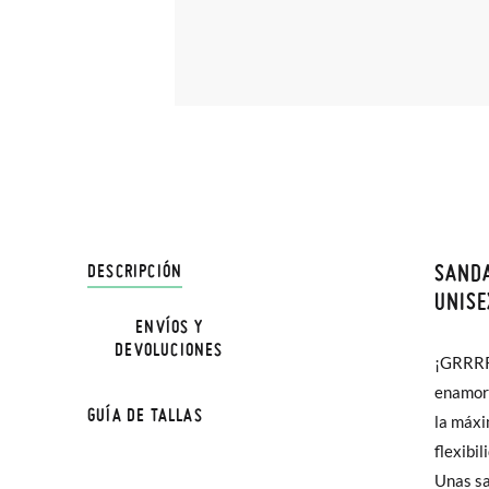
SANDA
DESCRIPCIÓN
En Pisa
UNISE
hasta e
ENVÍOS Y
DEVOLUCIONES
Además 
¡GRRRR!
acolchad
poco má
enamora
garanti
GUÍA DE TALLAS
En Bale
la máxi
la zona 
flexibi
y su cie
TALLA
Sólo en
Unas sa
para ca