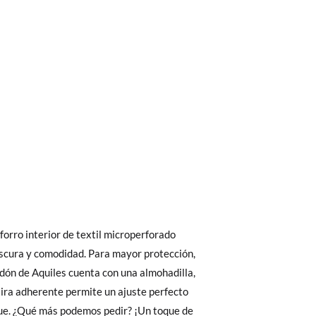
bién son GRATIS y puedes realizarlos
asa!
fieras acelerar el envío, puedes por muy
21
22
23
24
 El precio final será el de los zapatos que