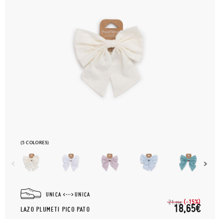
(5 COLORES)
UNICA
UNICA
(-15%)
21,
95€
18,65€
LAZO PLUMETI PICO PATO