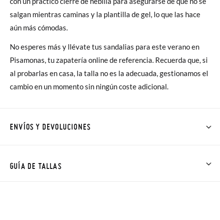
con un práctico cierre de hebilla para asegurarse de que no se
salgan mientras caminas y la plantilla de gel, lo que las hace
aún más cómodas.
No esperes más y llévate tus sandalias para este verano en
Pisamonas, tu zapatería online de referencia. Recuerda que, si
al probarlas en casa, la talla no es la adecuada, gestionamos el
cambio en un momento sin ningún coste adicional.
ENVÍOS Y DEVOLUCIONES
En Pisamonas todos los Envíos son GRATIS y los Cambios de
Talla/Color también son GRATIS y puedes realizarlos hasta en
GUÍA DE TALLAS
60 días. ¡Te acercamos nuestra tienda física hasta la puerta de
tu casa!
NOTA: Las medidas de la tabla son de este modelo en
concreto, y de la suela interior del zapato, para que compares
Además del envío estándar gratuito (2-3 días laborables), en