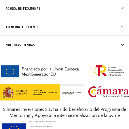
ACERCA DE PISAMONAS
QUIÉNES SOMOS
CÓMO COMPRAR
ATENCIÓN AL CLIENTE
DONDE ESTÁ MI PEDIDO
ENVÍOS Y CAMBIOS GRATIS
SOLICITAR CAMBIO O DEVOLUCIÓN
CLUB PISAMONAS
NUESTRAS TIENDAS
CONTACTO
BLOG & NOTICIAS
HORARIO
PREMIOS
PREGUNTAS FRECUENTES
AVISO LEGAL, PRIVACIDAD Y COOKIES
GUIA DE TALLAS
REBAJAS
Silmares Inversiones S.L. ha sido beneficiario del Programa de
Mentoring y Apoyo a la internacionalización de la pyme