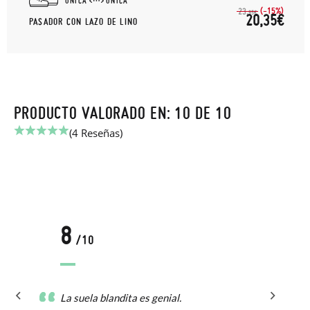
UNICA
UNICA
(-15%)
23,
95€
20,35€
PASADOR CON LAZO DE LINO
PRODUCTO VALORADO EN: 10 DE 10
(4 Reseñas)
8
/10
La suela blandita es genial.