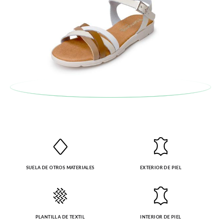
en la sección
Cambios & Devoluciones
de nuestra web para
enviarnos la petición de cambio. Nuestro equipo Atención al
Cliente se encargará de todo: te mandaremos otra talla y te
recogeremos la primera, sin gastos, en unos pocos días!
En caso de que no quieras Cambio sino Devolución, también
serán gratuitas, ¡no tienes que preocuparte por nada! Puedes
solicitarlas desde el mismo enlace del párrafo anterior y nos
encargamos de enviarte un mensajero para que te recoja el
paquete.
SUELA DE OTROS MATERIALES
EXTERIOR DE PIEL
PLANTILLA DE TEXTIL
INTERIOR DE PIEL