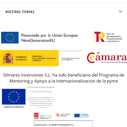
ENVÍOS Y CAMBIOS GRATIS
SOLICITAR CAMBIO O DEVOLUCIÓN
CLUB PISAMONAS
NUESTRAS TIENDAS
CONTACTO
BLOG & NOTICIAS
HORARIO
PREMIOS
PREGUNTAS FRECUENTES
AVISO LEGAL, PRIVACIDAD Y COOKIES
GUIA DE TALLAS
REBAJAS
Silmares Inversiones S.L. ha sido beneficiario del Programa de
Mentoring y Apoyo a la internacionalización de la pyme