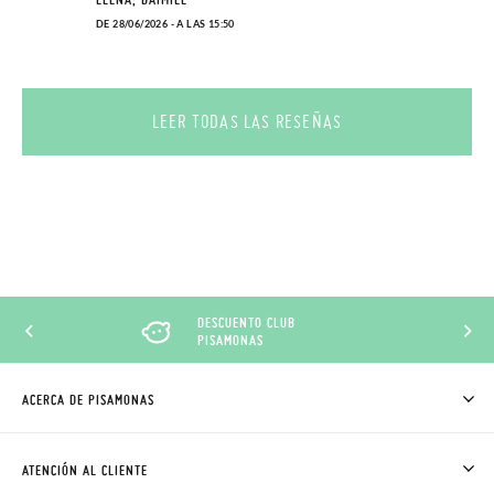
DE 28/06/2026 - A LAS 15:50
LEER TODAS LAS RESEÑAS
DESCUENTO CLUB
PISAMONAS
ACERCA DE PISAMONAS
QUIÉNES SOMOS
CÓMO COMPRAR
ATENCIÓN AL CLIENTE
DONDE ESTÁ MI PEDIDO