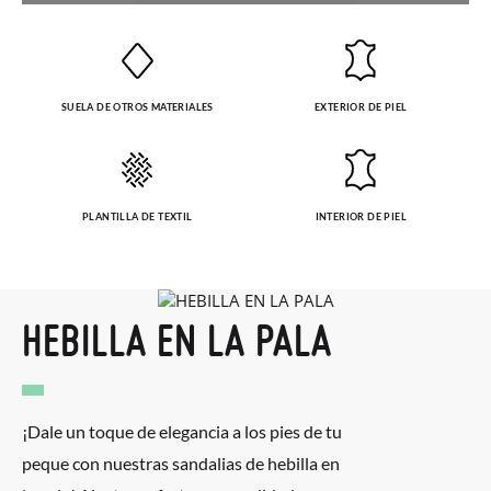
enviarnos la petición de cambio. Nuestro equipo Atención al
Cliente se encargará de todo: te mandaremos otra talla y te
recogeremos la primera, sin gastos, en unos pocos días!
SUELA DE OTROS MATERIALES
EXTERIOR DE PIEL
En caso de que no quieras Cambio sino Devolución, también
serán gratuitas, ¡no tienes que preocuparte por nada! Puedes
solicitarlas desde el mismo enlace del párrafo anterior y nos
PLANTILLA DE TEXTIL
INTERIOR DE PIEL
encargamos de enviarte un mensajero para que te recoja el
paquete.
HEBILLA EN LA PALA
¡Dale un toque de elegancia a los pies de tu
peque con nuestras sandalias de hebilla en