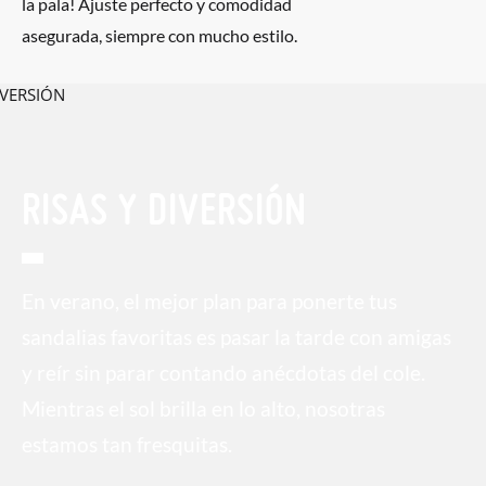
la pala! Ajuste perfecto y comodidad
asegurada, siempre con mucho estilo.
RISAS Y DIVERSIÓN
En verano, el mejor plan para ponerte tus
sandalias favoritas es pasar la tarde con amigas
y reír sin parar contando anécdotas del cole.
Mientras el sol brilla en lo alto, nosotras
estamos tan fresquitas.