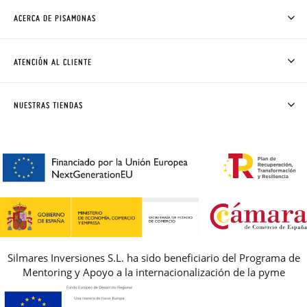
ACERCA DE PISAMONAS
QUIÉNES SOMOS
CÓMO COMPRAR
ATENCIÓN AL CLIENTE
DONDE ESTÁ MI PEDIDO
ENVÍOS Y CAMBIOS GRATIS
SOLICITAR CAMBIO O DEVOLUCIÓN
CLUB PISAMONAS
NUESTRAS TIENDAS
CONTACTO
BLOG & NOTICIAS
HORARIO
PREMIOS
PREGUNTAS FRECUENTES
AVISO LEGAL, PRIVACIDAD Y COOKIES
GUIA DE TALLAS
REBAJAS
Silmares Inversiones S.L. ha sido beneficiario del Programa de
Mentoring y Apoyo a la internacionalización de la pyme