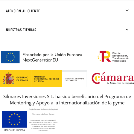
CÓMO COMPRAR
ATENCIÓN AL CLIENTE
DONDE ESTÁ MI PEDIDO
ENVÍOS Y CAMBIOS GRATIS
SOLICITAR CAMBIO O DEVOLUCIÓN
CLUB PISAMONAS
NUESTRAS TIENDAS
CONTACTO
BLOG & NOTICIAS
HORARIO
PREMIOS
PREGUNTAS FRECUENTES
AVISO LEGAL, PRIVACIDAD Y COOKIES
GUIA DE TALLAS
REBAJAS
Silmares Inversiones S.L. ha sido beneficiario del Programa de
Mentoring y Apoyo a la internacionalización de la pyme