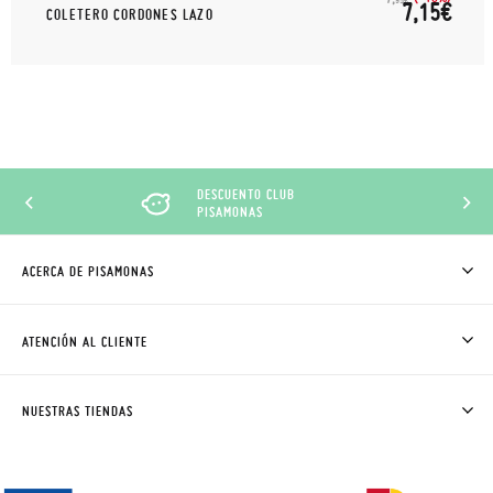
7,15€
COLETERO CORDONES LAZO
DESCUENTO CLUB
PISAMONAS
ACERCA DE PISAMONAS
QUIÉNES SOMOS
CÓMO COMPRAR
ATENCIÓN AL CLIENTE
DONDE ESTÁ MI PEDIDO
ENVÍOS Y CAMBIOS GRATIS
SOLICITAR CAMBIO O DEVOLUCIÓN
CLUB PISAMONAS
NUESTRAS TIENDAS
CONTACTO
BLOG & NOTICIAS
HORARIO
PREMIOS