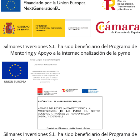
PREGUNTAS FRECUENTES
AVISO LEGAL, PRIVACIDAD Y COOKIES
GUIA DE TALLAS
REBAJAS
Silmares Inversiones S.L. ha sido beneficiario del Programa de
Mentoring y Apoyo a la internacionalización de la pyme
Silmares Inversiones S.L. ha sido beneficiario del Programa de