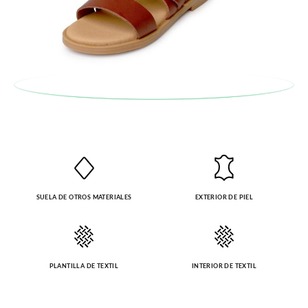
Cliente se encargará de todo: te mandaremos otra talla y te
recogeremos la primera, sin gastos, en unos pocos días!
En caso de que no quieras Cambio sino Devolución, también
serán gratuitas, ¡no tienes que preocuparte por nada! Puedes
solicitarlas desde el mismo enlace del párrafo anterior y nos
encargamos de enviarte un mensajero para que te recoja el
paquete.
SUELA DE OTROS MATERIALES
EXTERIOR DE PIEL
PLANTILLA DE TEXTIL
INTERIOR DE TEXTIL