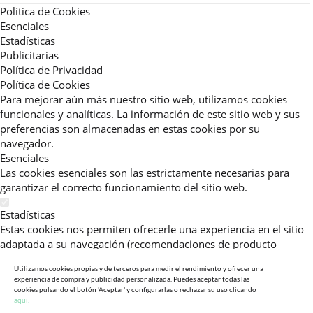
Política de Cookies
Esenciales
Estadísticas
Publicitarias
Política de Privacidad
Política de Cookies
Para mejorar aún más nuestro sitio web, utilizamos cookies
funcionales y analíticas. La información de este sitio web y sus
preferencias son almacenadas en estas cookies por su
navegador.
Esenciales
Las cookies esenciales son las estrictamente necesarias para
garantizar el correcto funcionamiento del sitio web.
Estadísticas
Estas cookies nos permiten ofrecerle una experiencia en el sitio
adaptada a su navegación (recomendaciones de producto
personalizadas, énfasis en categorías frecuentemente
Utilizamos cookies propias y de terceros para medir el rendimiento y ofrecer una
consultadas, etc).Al activar esta cookie, nos ayuda a mejorar aún
experiencia de compra y publicidad personalizada. Puedes aceptar todas las
más su experiencia.
cookies pulsando el botón 'Aceptar' y configurarlas o rechazar su uso clicando
aqui.