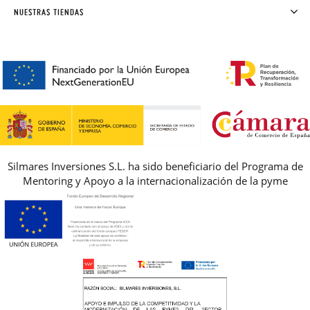
SOLICITAR CAMBIO O DEVOLUCIÓN
CLUB PISAMONAS
NUESTRAS TIENDAS
CONTACTO
BLOG & NOTICIAS
HORARIO
PREMIOS
PREGUNTAS FRECUENTES
AVISO LEGAL, PRIVACIDAD Y COOKIES
GUIA DE TALLAS
REBAJAS
Silmares Inversiones S.L. ha sido beneficiario del Programa de
Mentoring y Apoyo a la internacionalización de la pyme