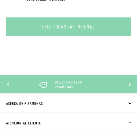
LEER TODAS LAS RESEÑAS
DESCUENTO CLUB
PISAMONAS
ACERCA DE PISAMONAS
QUIÉNES SOMOS
CÓMO COMPRAR
ATENCIÓN AL CLIENTE
DONDE ESTÁ MI PEDIDO
ENVÍOS Y CAMBIOS GRATIS