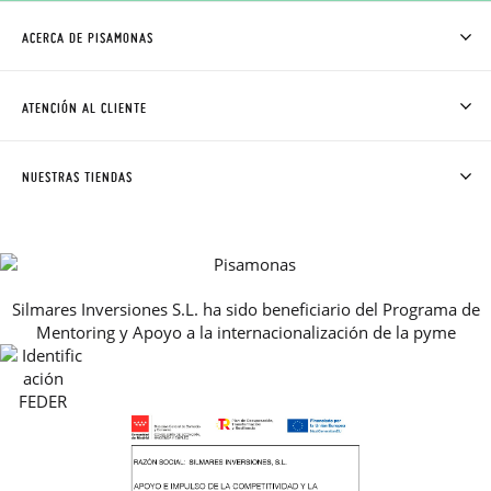
ACERCA DE PISAMONAS
QUIÉNES SOMOS
CÓMO COMPRAR
ATENCIÓN AL CLIENTE
DONDE ESTÁ MI PEDIDO
ENVÍOS Y CAMBIOS GRATIS
SOLICITAR CAMBIO O DEVOLUCIÓN
CLUB PISAMONAS
NUESTRAS TIENDAS
CONTACTO
BLOG & NOTICIAS
HORARIO
PREMIOS
PREGUNTAS FRECUENTES
AVISO LEGAL, PRIVACIDAD Y COOKIES
Silmares Inversiones S.L. ha sido beneficiario del Programa de
GUIA DE TALLAS
Mentoring y Apoyo a la internacionalización de la pyme
REBAJAS