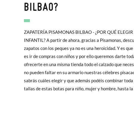
BILBAO?
ZAPATERÍA PISAMONAS BILBAO - ¿POR QUÉ ELEGI
zapatillas, como de pepitos, merceditas o náuticos, son lo que
INFANTIL? A partir de ahora, gracias a Pisamonas, descubrirás que ir a comprar
todas sus aventuras en verano, con Semana Grande y Gargantúa incluidos. Pero si lo
zapatos con los peques ya no es una heroicidad. Y es qu
que queremos es llevarles más arregladitos en estas fec
es ir de compras con niños y por ello queremos darte tod
de niña y los mocasines de niño se convertirán en tus
ofrecerte en una misma tienda todo el calzado que necesitan tus hij
txikiteo los sábados o los domingos, nada como tener siempre a ma
no pueden faltar en su armario nuestras célebres pisacac
elegantes bluchers para niños y para niñas. Y para hacer 
sabrás cuáles elegir y que además podéis combinar toda 
lluviosos, nuestra amplia selección de botas de agua es lo 
tallas de estas botas para niño, mujer y hombre, hasta la 45! Las lonas, ta