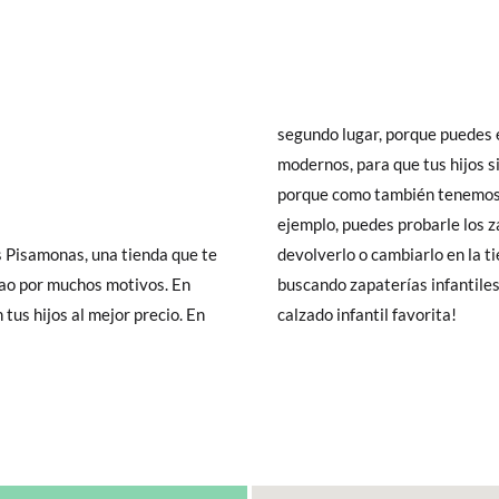
segundo lugar, porque puedes 
modernos, para que tus hijos s
porque como también tenemos t
ejemplo, puedes probarle los z
s Pisamonas, una tienda que te
rado por Internet. ¡Si estabas
lbao por muchos motivos. En
convertirá en tu tienda de
tus hijos al mejor precio. En
calzado infantil favorita!