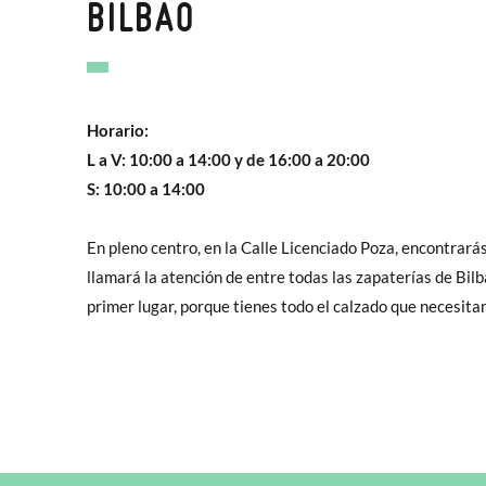
BILBAO
Horario:
L a V: 10:00 a 14:00 y de 16:00 a 20:00
S: 10:00 a 14:00
En pleno centro, en la Calle Licenciado Poza, encontrará
devolverlo o cambiarlo en la tienda aunque lo hayas comp
llamará la atención de entre todas las zapaterías de Bi
buscando zapaterías infantiles de Bilbao Pisamonas se 
primer lugar, porque tienes todo el calzado que necesitan 