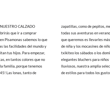
R NUESTRO CALZADO
 necesitan tus hijos para
e en Pisamonas sabemos lo que
has especiales, las bailarinas
as las facilidades del mundo y
 mejores aliados. Para ir de
os. Para empezar,
no unos cómodos y
as, en tantos colores que no
frente a los días más fríos y
la familia, porque tenemos
que necesitas, con un montón
nto de
de estilos para todos los gusto