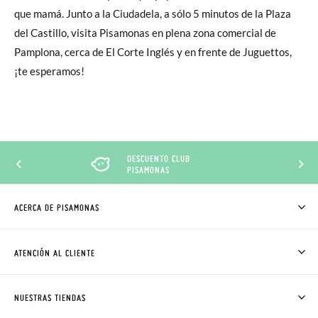
que mamá. Junto a la Ciudadela, a sólo 5 minutos de la Plaza
del Castillo, visita Pisamonas en plena zona comercial de
Pamplona, cerca de El Corte Inglés y en frente de Juguettos,
¡te esperamos!
DESCUENTO CLUB
PISAMONAS
ACERCA DE PISAMONAS
QUIÉNES SOMOS
CÓMO COMPRAR
ATENCIÓN AL CLIENTE
DONDE ESTÁ MI PEDIDO
ENVÍOS Y CAMBIOS GRATIS
SOLICITAR CAMBIO O DEVOLUCIÓN
CLUB PISAMONAS
NUESTRAS TIENDAS
CONTACTO
BLOG & NOTICIAS