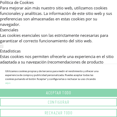
Política de Cookies
Para mejorar aún más nuestro sitio web, utilizamos cookies
funcionales y analíticas. La información de este sitio web y sus
preferencias son almacenadas en estas cookies por su
navegador.
Esenciales
Las cookies esenciales son las estrictamente necesarias para
garantizar el correcto funcionamiento del sitio web.
Estadísticas
Estas cookies nos permiten ofrecerle una experiencia en el sitio
adaptada a su navegación (recomendaciones de producto
personalizadas, énfasis en categorías frecuentemente
Utilizamos cookies propias y de terceros para medir el rendimiento y ofrecer una
consultadas, etc).Al activar esta cookie, nos ayuda a mejorar aún
experiencia de compra y publicidad personalizada. Puedes aceptar todas las
más su experiencia.
cookies pulsando el botón 'Aceptar' y configurarlas o rechazar su uso clicando
aqui.
Publicitarias
ACEPTAR TODO
Estas cookies permiten a nuestros socios publicitarios enviarle
mensajes específicos y personalizados.
CONFIGURAR
Política de Privacidad
RECHAZAR TODO
Lea más sobre el uso de cookies en este sitio web en nuestra