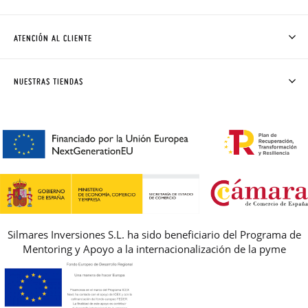
QUIÉNES SOMOS
CÓMO COMPRAR
ATENCIÓN AL CLIENTE
DONDE ESTÁ MI PEDIDO
ENVÍOS Y CAMBIOS GRATIS
SOLICITAR CAMBIO O DEVOLUCIÓN
CLUB PISAMONAS
NUESTRAS TIENDAS
CONTACTO
BLOG & NOTICIAS
HORARIO
PREMIOS
PREGUNTAS FRECUENTES
AVISO LEGAL, PRIVACIDAD Y COOKIES
GUIA DE TALLAS
REBAJAS
Silmares Inversiones S.L. ha sido beneficiario del Programa de
Mentoring y Apoyo a la internacionalización de la pyme