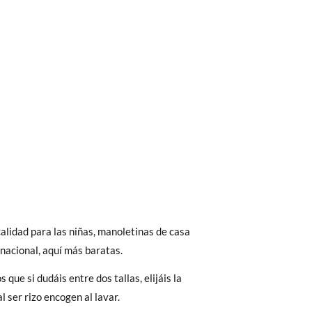
bién son GRATIS y puedes realizarlos
asa!
ior interior do sapato. Pode comparar com
fieras acelerar el envío, puedes por muy
alidad para las niñas, manoletinas de casa
s não com a solaexterior.
 nacional, aquí más baratas.
ue si dudáis entre dos tallas, elijáis la
l ser rizo encogen al lavar.
 El precio final será el de los zapatos que