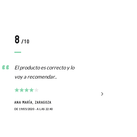
8
1
/10
El producto es correcto y lo
Qued
voy a recomendar..
BELÉN
DE 13/0
ANA MARÍA, ZARAGOZA
DE 19/05/2020 - A LAS 22:40