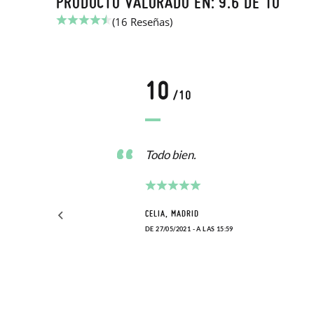
PRODUCTO VALORADO EN: 9.6 DE 10
(16 Reseñas)
10
/10
.
Todo bien.
CELIA, MADRID
DE 27/05/2021 - A LAS 15:59