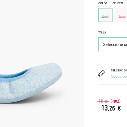
COLOR
CELESTE
TALLA
PERCEPCIÓN
Queda co
18
(-30%)
,95
13
,26 €