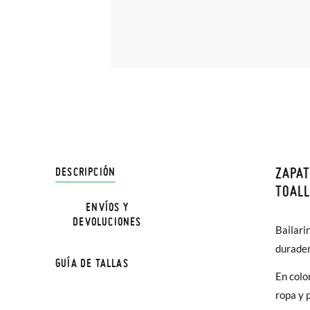
ZAPAT
DESCRIPCIÓN
En Pisa
TOALL
hasta e
ENVÍOS Y
NOTA: a
DEVOLUCIONES
Además 
Bailarin
a medid
poco má
durader
GUÍA DE TALLAS
En Bale
Pantufa
En colo
ropa y 
Sólo en