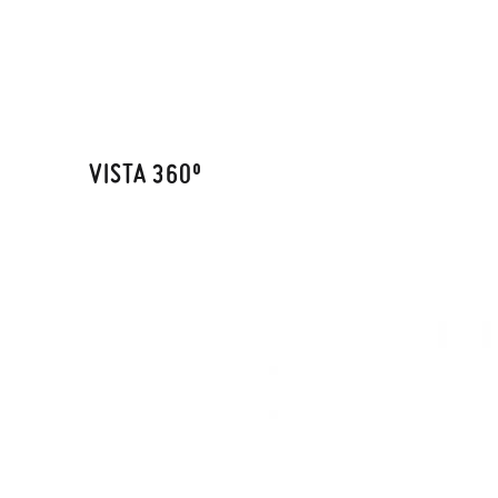
TALLA
elijas, 
para en
CM
talla y
En caso
VISTA 360º
Puedes 
recoja 