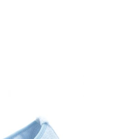
20
21
22
23
24
25
26
27
28
y si cuando te lleguen no te valen, sólo tienes que entrar en la sección
viarnos la petición de cambio. Nuestro equipo Atención al Cliente s
12,5
13,1
13,7
14,3
14,9
15,5
16,1
16,8
17,4
 te recogeremos la primera, sin gastos, en unos pocos días!
 de que no quieras Cambio sino Devolución, también serán gratuitas,
solicitarlas desde el mismo enlace del párrafo anterior y nos encar
el paquete.