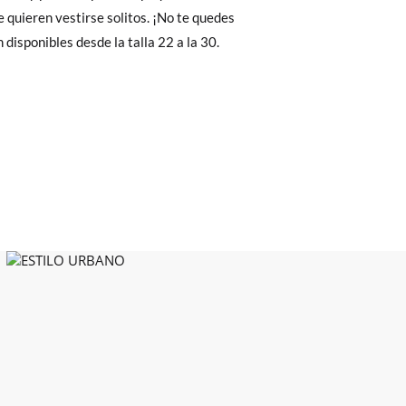
Cambios & Devoluciones
de nuestra web
,8
17,5
18,2
18,8
e encargará de todo: te mandaremos otra
n disponibles desde la talla 22 a la 30.
 ¡no tienes que preocuparte por nada!
gamos de enviarte un mensajero para que te