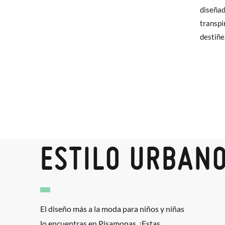
elijas, 
diseñad
autónomo
CM
para en
transpi
talla y
destiñe
En caso
Puedes 
recoja 
ESTILO URBAN
El diseño más a la moda para niños y niñas
lo encuentras en Pisamonas. ¡Estas