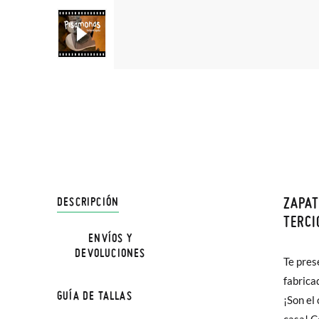
ZAPAT
DESCRIPCIÓN
En Pisa
TERCI
hasta e
ENVÍOS Y
DEVOLUCIONES
Además 
Te pres
poco má
fabrica
GUÍA DE TALLAS
En Bale
¡Son el