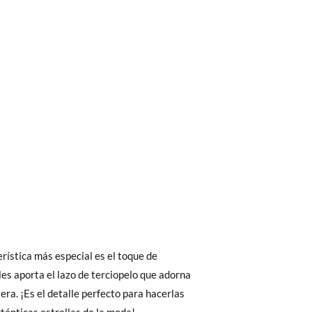
bién son GRATIS y puedes realizarlos
asa!
fieras acelerar el envío, puedes por muy
erística más especial es el toque de
les aporta el lazo de terciopelo que adorna
era. ¡Es el detalle perfecto para hacerlas