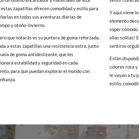
on un diseño encantador y materiales de alta
sentir como au
20
21
22
23
24
25
26
 Pisamonas envíos y cambios gratis, sin importe mínimo, sin preguntas.
, estas zapatillas ofrecen comodidad y estilo para
Y aquí viene lo
y si cuando te lleguen no te valen, sólo tienes que entrar en la sección
arlas en todas sus aventuras diarias de
12,6
13,2
13,9
14,6
15,2
16,0
16,6
elemento decor
viarnos la petición de cambio. Nuestro equipo Atención al Cliente s
empo y otoño-invierno.
súper cómodo. 
 te recogeremos la primera, sin gastos, en unos pocos días!
ero que notarás es su puntera de goma reforzada,
ellas solitas!
nda a estas zapatillas una resistencia extra, junto
sentirse orgul
 de que no quieras Cambio sino Devolución, también serán gratuitas,
suela de goma antideslizante, que les
Están disponib
solicitarlas desde el mismo enlace del párrafo anterior y nos encar
ionará estabilidad y seguridad en cada
colores rosa y
el paquete.
nto, para que puedan explorar el mundo con
le vayan a tu 
onfianza.
estilo, comodi