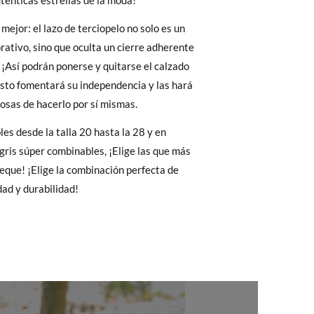
ténticas estrellas de la moda!
27
28
29
30
 El precio final será el de los zapatos que
 mejor: el lazo de terciopelo no solo es un
Cambios & Devoluciones
de nuestra web
17,2
17,8
18,5
19,2
ativo, sino que oculta un cierre adherente
e encargará de todo: te mandaremos otra
¡Así podrán ponerse y quitarse el calzado
 Esto fomentará su independencia y las hará
losas de hacerlo por sí mismas.
 ¡no tienes que preocuparte por nada!
les desde la talla 20 hasta la 28 y en
gamos de enviarte un mensajero para que te
 gris súper combinables, ¡Elige las que más
peque! ¡Elige la combinación perfecta de
dad y durabilidad!