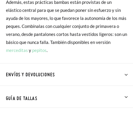
Además, estas prácticas bambas están provistas de un
elástico central para que se puedan poner sin esfuerzo y sin
ayuda de los mayores, lo que favorece la autonomía de los más
peques. Combínalas con cualquier conjunto de primavera o
verano, desde pantalones cortos hasta vestidos ligeros: son un
básico que nunca falla. También disponibles en versión
merceditas
y
pepitos
.
ENVÍOS Y DEVOLUCIONES
En Pisamonas todos los Envíos son GRATIS y los Cambios de
Talla/Color también son GRATIS y puedes realizarlos hasta en
GUÍA DE TALLAS
60 días. ¡Te acercamos nuestra tienda física hasta la puerta de
tu casa!
Además del envío estándar gratuito (2-3 días laborables), en