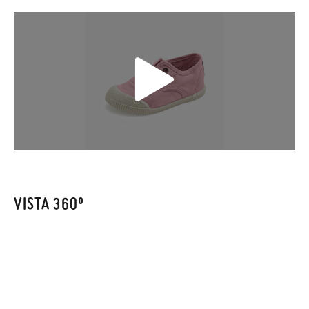
caso de que prefieras acelerar el envío, puedes por muy poco
más (3,95€) elegir Envío Urgente en Península.
En Baleares el tiempo de envío es de 3-4 días laborables.
Sólo en Pisamonas envíos y cambios gratis, sin importe
TALLA
19
20
21
22
23
24
25
26
27
mínimo, sin preguntas. El precio final será el de los zapatos que
PIE (CM)
11,30
11,90
12,60
13,20
13,80
14,50
15,10
15,80
16,
elijas, y si cuando te lleguen no te valen, sólo tienes que entrar
en la sección
Cambios & Devoluciones
de nuestra web para
PLANTILLA
enviarnos la petición de cambio. Nuestro equipo Atención al
12,00
12,60
13,30
13,90
14,50
15,20
15,80
16,50
17,
(CM)
Cliente se encargará de todo: te mandaremos otra talla y te
recogeremos la primera, sin gastos, en unos pocos días!
VISTA 360º
ANCHO
PLANTILLA
5,60
5,70
5,90
6,00
6,10
6,20
6,40
6,50
6,6
En caso de que no quieras Cambio sino Devolución, también
(CM)
serán gratuitas, ¡no tienes que preocuparte por nada! Puedes
solicitarlas desde el mismo enlace del párrafo anterior y nos
encargamos de enviarte un mensajero para que te recoja el