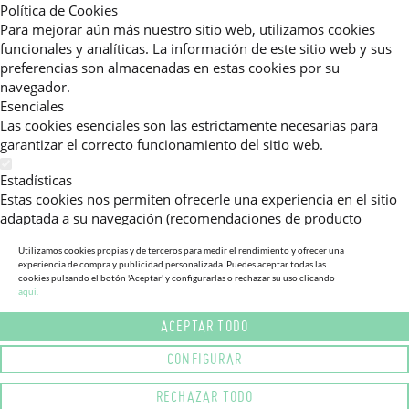
Política de Cookies
Para mejorar aún más nuestro sitio web, utilizamos cookies
funcionales y analíticas. La información de este sitio web y sus
preferencias son almacenadas en estas cookies por su
navegador.
Esenciales
Las cookies esenciales son las estrictamente necesarias para
garantizar el correcto funcionamiento del sitio web.
Estadísticas
Estas cookies nos permiten ofrecerle una experiencia en el sitio
adaptada a su navegación (recomendaciones de producto
personalizadas, énfasis en categorías frecuentemente
Utilizamos cookies propias y de terceros para medir el rendimiento y ofrecer una
consultadas, etc).Al activar esta cookie, nos ayuda a mejorar aún
experiencia de compra y publicidad personalizada. Puedes aceptar todas las
más su experiencia.
cookies pulsando el botón 'Aceptar' y configurarlas o rechazar su uso clicando
aqui.
Publicitarias
ACEPTAR TODO
Estas cookies permiten a nuestros socios publicitarios enviarle
mensajes específicos y personalizados.
CONFIGURAR
Política de Privacidad
RECHAZAR TODO
Lea más sobre el uso de cookies en este sitio web en nuestra