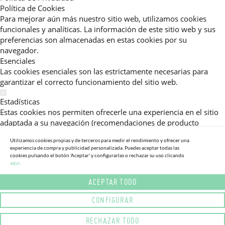
Política de Cookies
Para mejorar aún más nuestro sitio web, utilizamos cookies
funcionales y analíticas. La información de este sitio web y sus
preferencias son almacenadas en estas cookies por su
navegador.
Esenciales
Las cookies esenciales son las estrictamente necesarias para
garantizar el correcto funcionamiento del sitio web.
Estadísticas
Estas cookies nos permiten ofrecerle una experiencia en el sitio
adaptada a su navegación (recomendaciones de producto
personalizadas, énfasis en categorías frecuentemente
Utilizamos cookies propias y de terceros para medir el rendimiento y ofrecer una
consultadas, etc).Al activar esta cookie, nos ayuda a mejorar aún
experiencia de compra y publicidad personalizada. Puedes aceptar todas las
más su experiencia.
cookies pulsando el botón 'Aceptar' y configurarlas o rechazar su uso clicando
aqui.
Publicitarias
ACEPTAR TODO
Estas cookies permiten a nuestros socios publicitarios enviarle
mensajes específicos y personalizados.
CONFIGURAR
Política de Privacidad
RECHAZAR TODO