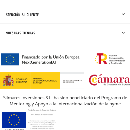
QUIÉNES SOMOS
CÓMO COMPRAR
ATENCIÓN AL CLIENTE
DONDE ESTÁ MI PEDIDO
ENVÍOS Y CAMBIOS GRATIS
SOLICITAR CAMBIO O DEVOLUCIÓN
CLUB PISAMONAS
NUESTRAS TIENDAS
CONTACTO
BLOG & NOTICIAS
HORARIO
PREMIOS
PREGUNTAS FRECUENTES
AVISO LEGAL, PRIVACIDAD Y COOKIES
GUIA DE TALLAS
REBAJAS
Silmares Inversiones S.L. ha sido beneficiario del Programa de
Mentoring y Apoyo a la internacionalización de la pyme