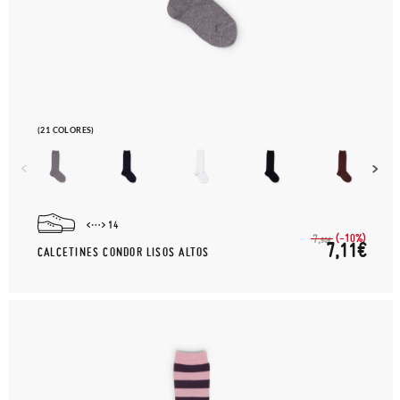
(21 COLORES)
14
(-10%)
7,
90€
7,11€
CALCETINES CONDOR LISOS ALTOS