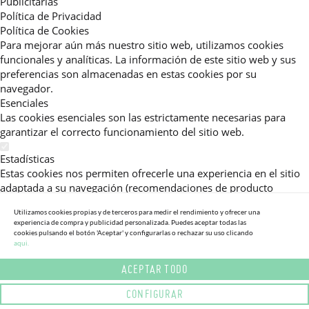
Publicitarias
Política de Privacidad
Política de Cookies
Para mejorar aún más nuestro sitio web, utilizamos cookies
funcionales y analíticas. La información de este sitio web y sus
preferencias son almacenadas en estas cookies por su
navegador.
Esenciales
Las cookies esenciales son las estrictamente necesarias para
garantizar el correcto funcionamiento del sitio web.
Estadísticas
Estas cookies nos permiten ofrecerle una experiencia en el sitio
adaptada a su navegación (recomendaciones de producto
personalizadas, énfasis en categorías frecuentemente
Utilizamos cookies propias y de terceros para medir el rendimiento y ofrecer una
consultadas, etc).Al activar esta cookie, nos ayuda a mejorar aún
experiencia de compra y publicidad personalizada. Puedes aceptar todas las
más su experiencia.
cookies pulsando el botón 'Aceptar' y configurarlas o rechazar su uso clicando
aqui.
Publicitarias
ACEPTAR TODO
Estas cookies permiten a nuestros socios publicitarios enviarle
mensajes específicos y personalizados.
CONFIGURAR