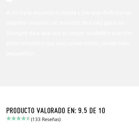
A mi tía le encanta la moda y por eso disfruta un
montón creando un montón de looks para mi.
Siempre dice que soy su mejor modelo y que con
estos bluchers voy marcando estilo ¡desde bien
pequeñito!
PRODUCTO VALORADO EN: 9.5 DE 10
(133 Reseñas)