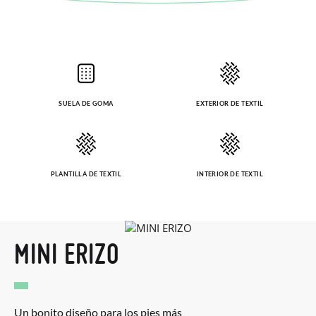
solicitarlas desde el mismo enlace del párrafo anterior y nos
encargamos de enviarte un mensajero para que te recoja el
paquete.
SUELA DE GOMA
EXTERIOR DE TEXTIL
PLANTILLA DE TEXTIL
INTERIOR DE TEXTIL
MINI ERIZO
Un bonito diseño para los pies más