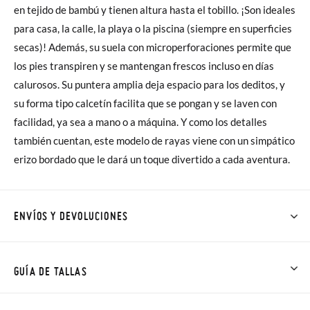
en tejido de bambú y tienen altura hasta el tobillo. ¡Son ideales
para casa, la calle, la playa o la piscina (siempre en superficies
secas)! Además, su suela con microperforaciones permite que
los pies transpiren y se mantengan frescos incluso en días
calurosos. Su puntera amplia deja espacio para los deditos, y
su forma tipo calcetín facilita que se pongan y se laven con
facilidad, ya sea a mano o a máquina. Y como los detalles
también cuentan, este modelo de rayas viene con un simpático
erizo bordado que le dará un toque divertido a cada aventura.
ENVÍOS Y DEVOLUCIONES
En Pisamonas todos los Envíos son GRATIS y los Cambios de
Talla/Color también son GRATIS y puedes realizarlos hasta en
GUÍA DE TALLAS
60 días. ¡Te acercamos nuestra tienda física hasta la puerta de
tu casa!