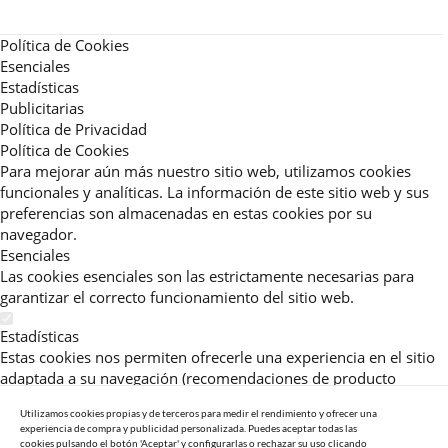
Política de Cookies
Esenciales
Estadísticas
Publicitarias
Política de Privacidad
Política de Cookies
Para mejorar aún más nuestro sitio web, utilizamos cookies
funcionales y analíticas. La información de este sitio web y sus
preferencias son almacenadas en estas cookies por su
navegador.
Esenciales
Las cookies esenciales son las estrictamente necesarias para
garantizar el correcto funcionamiento del sitio web.
Estadísticas
Estas cookies nos permiten ofrecerle una experiencia en el sitio
adaptada a su navegación (recomendaciones de producto
personalizadas, énfasis en categorías frecuentemente
Utilizamos cookies propias y de terceros para medir el rendimiento y ofrecer una
consultadas, etc).Al activar esta cookie, nos ayuda a mejorar aún
experiencia de compra y publicidad personalizada. Puedes aceptar todas las
más su experiencia.
cookies pulsando el botón 'Aceptar' y configurarlas o rechazar su uso clicando