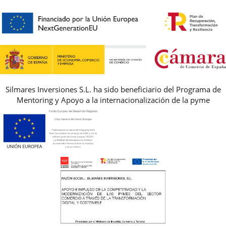
HORARIO
PREMIOS
PREGUNTAS FRECUENTES
AVISO LEGAL, PRIVACIDAD Y COOKIES
GUIA DE TALLAS
REBAJAS
Silmares Inversiones S.L. ha sido beneficiario del Programa de
Mentoring y Apoyo a la internacionalización de la pyme