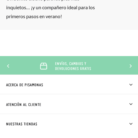
inquietos… ¡y un compañero ideal para los
primeros pasos en verano!
ENVÍOS, CAMBIOS Y
DEVOLUCIONES GRATIS
ACERCA DE PISAMONAS
QUIÉNES SOMOS
CÓMO COMPRAR
ATENCIÓN AL CLIENTE
DONDE ESTÁ MI PEDIDO
ENVÍOS Y CAMBIOS GRATIS
SOLICITAR CAMBIO O DEVOLUCIÓN
CLUB PISAMONAS
NUESTRAS TIENDAS
CONTACTO
BLOG & NOTICIAS