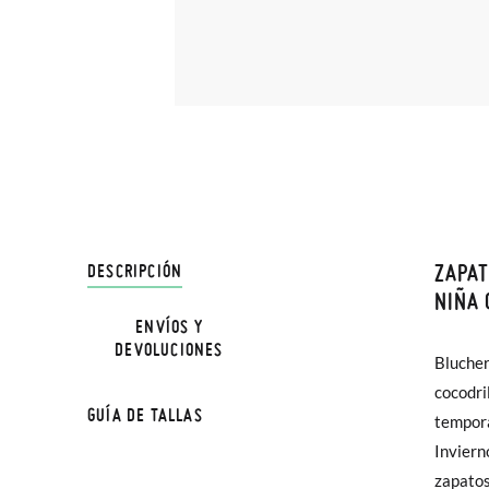
ZAPAT
DESCRIPCIÓN
En Pisa
NIÑA 
hasta e
ENVÍOS Y
NOTA: L
DEVOLUCIONES
Además 
Blucher
a los má
la medi
poco má
cocodri
mamás qu
GUÍA DE TALLAS
En Bale
tempora
Bluche
Inviern
Sólo en
zapatos