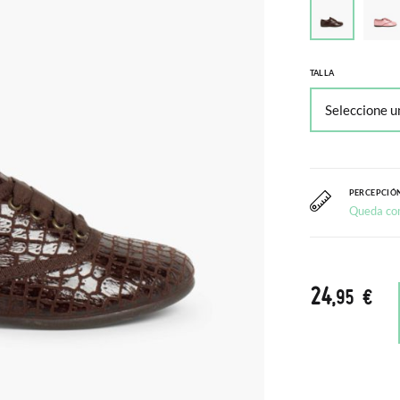
TALLA
PERCEPCIÓN
Queda co
24
,95 €