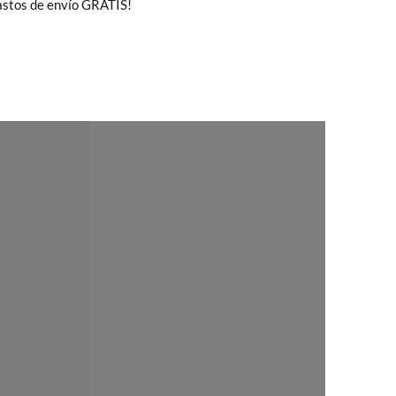
gastos de envío GRATIS!
Cambios & Devoluciones
de nuestra web
35
36
37
38
39
40
41
e encargará de todo: te mandaremos otra
24,6
25,2
25,8
26,4
8
22,4
23,1
23,8
 ¡no tienes que preocuparte por nada!
gamos de enviarte un mensajero para que te