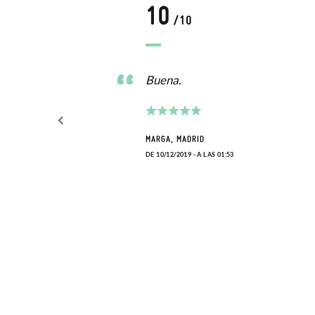
10
/10
ad a
Buena.
MARGA, MADRID
DE 10/12/2019 - A LAS 01:53