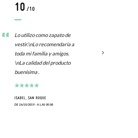
10
1
/10
Lo utilizo como zapato de
Zapa
vestir.\nLo recomendaría a
buen
toda mi familia y amigos.
\nLa calidad del producto
SARA,
buenísima .
DE 27/0
ISABEL, SAN ROQUE
DE 26/10/2019 - A LAS 00:08