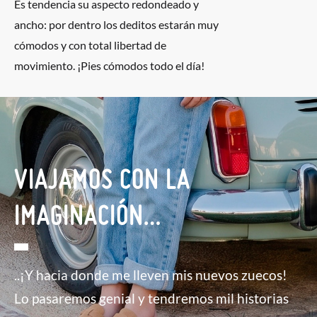
Es tendencia su aspecto redondeado y
ancho: por dentro los deditos estarán muy
cómodos y con total libertad de
movimiento. ¡Pies cómodos todo el día!
VIAJAMOS CON LA
IMAGINACIÓN…
..¡Y hacia donde me lleven mis nuevos zuecos!
Lo pasaremos genial y tendremos mil historias