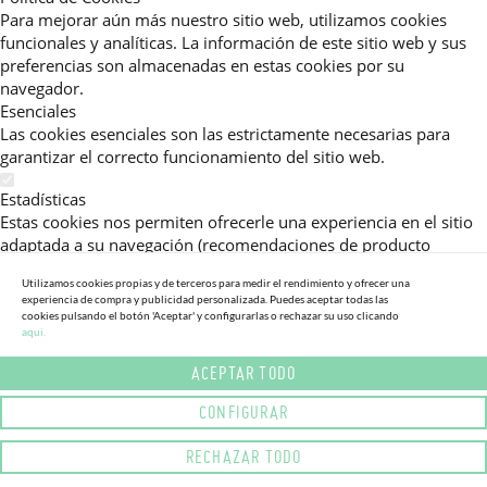
Para mejorar aún más nuestro sitio web, utilizamos cookies
funcionales y analíticas. La información de este sitio web y sus
preferencias son almacenadas en estas cookies por su
navegador.
Esenciales
Las cookies esenciales son las estrictamente necesarias para
garantizar el correcto funcionamiento del sitio web.
Estadísticas
Estas cookies nos permiten ofrecerle una experiencia en el sitio
adaptada a su navegación (recomendaciones de producto
personalizadas, énfasis en categorías frecuentemente
Utilizamos cookies propias y de terceros para medir el rendimiento y ofrecer una
consultadas, etc).Al activar esta cookie, nos ayuda a mejorar aún
experiencia de compra y publicidad personalizada. Puedes aceptar todas las
más su experiencia.
cookies pulsando el botón 'Aceptar' y configurarlas o rechazar su uso clicando
aqui.
Publicitarias
ACEPTAR TODO
Estas cookies permiten a nuestros socios publicitarios enviarle
mensajes específicos y personalizados.
CONFIGURAR
Política de Privacidad
RECHAZAR TODO
Lea más sobre el uso de cookies en este sitio web en nuestra