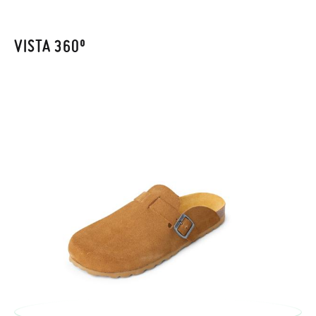
enviarnos la petición de cambio. Nuestro equipo Atención al
Cliente se encargará de todo: te mandaremos otra talla y te
recogeremos la primera, sin gastos, en unos pocos días!
VISTA 360º
En caso de que no quieras Cambio sino Devolución, también
serán gratuitas, ¡no tienes que preocuparte por nada! Puedes
solicitarlas desde el mismo enlace del párrafo anterior y nos
encargamos de enviarte un mensajero para que te recoja el
paquete.