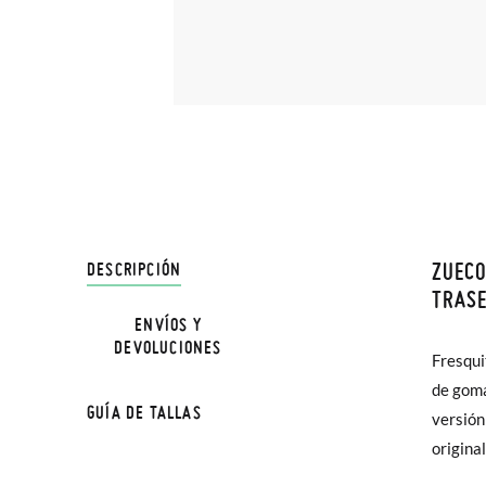
ZUECO
DESCRIPCIÓN
En Pisa
TRAS
hasta e
ENVÍOS Y
NOTA: L
DEVOLUCIONES
Además 
Fresqui
la medi
poco má
de goma
GUÍA DE TALLAS
En Bale
versión
origina
TALLA
Sólo en