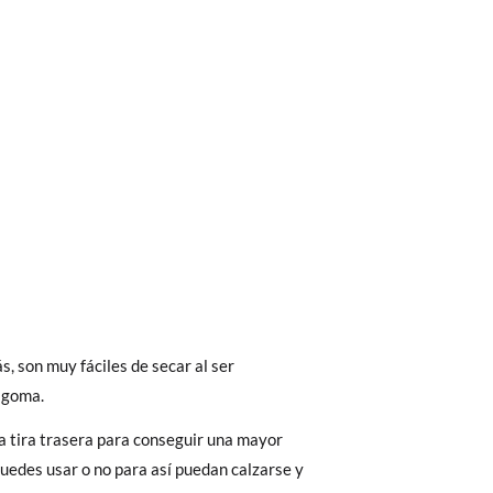
bién son GRATIS y puedes realizarlos
asa!
 interior del zapato, para que compares con
fieras acelerar el envío, puedes por muy
s, son muy fáciles de secar al ser
as, no con la suela por fuera.
 goma.
 tira trasera para conseguir una mayor
puedes usar o no para así puedan calzarse y
32
33
34
35
36
 El precio final será el de los zapatos que