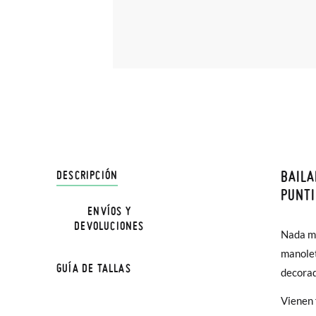
BAILA
DESCRIPCIÓN
En Pisa
PUNTI
hasta e
ENVÍOS Y
NOTA: L
DEVOLUCIONES
Además 
Nada má
la medi
poco má
manolet
GUÍA DE TALLAS
En Bale
decorad
Vienen 
Sólo en