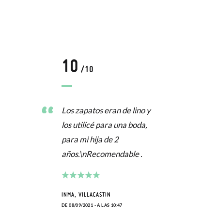
10
/10
Los zapatos eran de lino y
los utilicé para una boda,
para mi hija de 2
años.\nRecomendable .
INMA, VILLACASTIN
DE 08/09/2021 - A LAS 10:47