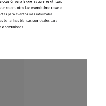
a ocasión para la que las quieres utilizar,
Cambios & Devoluciones
de nuestra web
31
32
33
34
35
36
 un color u otro. Las manoletinas rosas o
e encargará de todo: te mandaremos otra
ectas para eventos más informales,
19,5
20,2
21,0
21,6
22,2
22,7
as bailarinas blancas son ideales para
as o comuniones.
 ¡no tienes que preocuparte por nada!
gamos de enviarte un mensajero para que te