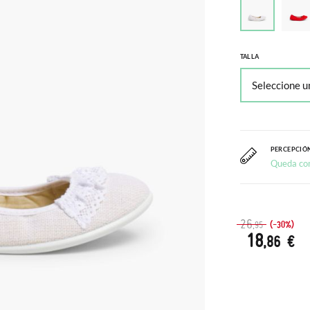
TALLA
PERCEPCIÓN
Queda co
26
(-30%)
,95
18
,86 €