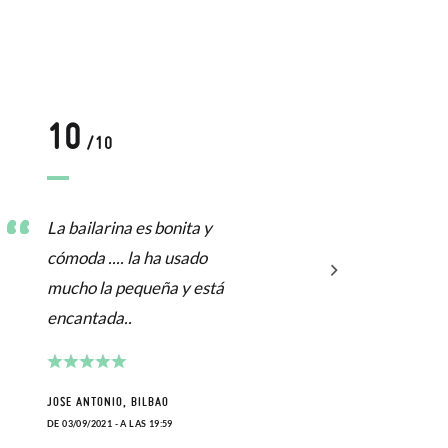
10
1
/10
La bailarina es bonita y
Todo
cómoda .... la ha usado
mucho la pequeña y está
LOLA,
encantada..
DE 24/0
JOSE ANTONIO, BILBAO
DE 03/09/2021 - A LAS 19:59