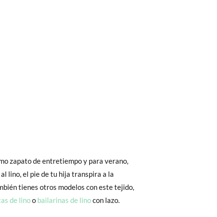
bién son GRATIS y puedes realizarlos
asa!
 interior del zapato, para que compares con
fieras acelerar el envío, puedes por muy
omo zapato de entretiempo y para verano,
as, no con la suela por fuera.
l lino, el pie de tu hija transpira a la
mbién tienes otros modelos con este tejido,
as de lino
o
bailarinas de lino
con lazo.
 El precio final será el de los zapatos que