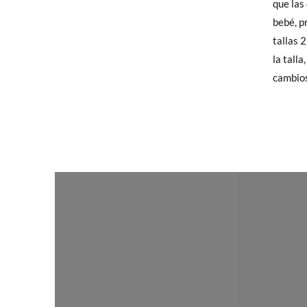
que las
elijas, 
TALLA
bebé, p
para en
tallas 
talla y
CM
la tall
cambios
En caso
Puedes 
recoja 