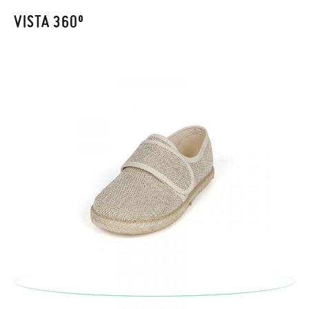
recogeremos la primera, sin gastos, en unos pocos días!
VISTA 360º
En caso de que no quieras Cambio sino Devolución, también
serán gratuitas, ¡no tienes que preocuparte por nada! Puedes
solicitarlas desde el mismo enlace del párrafo anterior y nos
encargamos de enviarte un mensajero para que te recoja el
paquete.