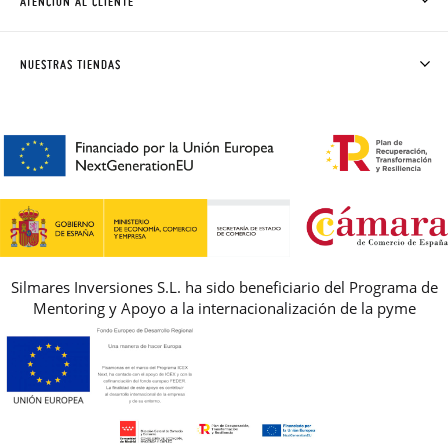
ATENCIÓN AL CLIENTE
DONDE ESTÁ MI PEDIDO
ENVÍOS Y CAMBIOS GRATIS
SOLICITAR CAMBIO O DEVOLUCIÓN
CLUB PISAMONAS
NUESTRAS TIENDAS
CONTACTO
BLOG & NOTICIAS
HORARIO
PREMIOS
PREGUNTAS FRECUENTES
AVISO LEGAL, PRIVACIDAD Y COOKIES
GUIA DE TALLAS
REBAJAS
Silmares Inversiones S.L. ha sido beneficiario del Programa de
Mentoring y Apoyo a la internacionalización de la pyme