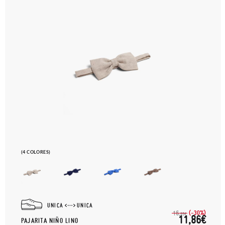
(4 COLORES)
UNICA
UNICA
(-30%)
16,
95€
11,86€
PAJARITA NIÑO LINO