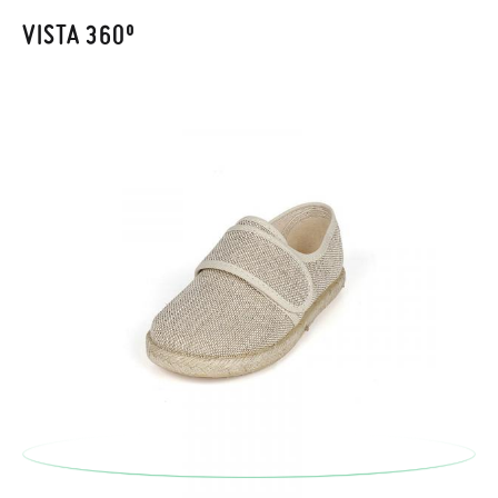
recogeremos la primera, sin gastos, en unos pocos días!
VISTA 360º
En caso de que no quieras Cambio sino Devolución, también
serán gratuitas, ¡no tienes que preocuparte por nada! Puedes
solicitarlas desde el mismo enlace del párrafo anterior y nos
encargamos de enviarte un mensajero para que te recoja el
paquete.