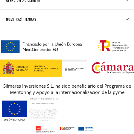
ATENCIÓN AL CLIENTE
DONDE ESTÁ MI PEDIDO
ENVÍOS Y CAMBIOS GRATIS
SOLICITAR CAMBIO O DEVOLUCIÓN
CLUB PISAMONAS
NUESTRAS TIENDAS
CONTACTO
BLOG & NOTICIAS
HORARIO
PREMIOS
PREGUNTAS FRECUENTES
AVISO LEGAL, PRIVACIDAD Y COOKIES
GUIA DE TALLAS
REBAJAS
Silmares Inversiones S.L. ha sido beneficiario del Programa de
Mentoring y Apoyo a la internacionalización de la pyme