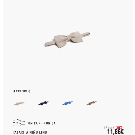
(4 COLORES)
UNICA
UNICA
(-30%)
16,
95€
11,86€
PAJARITA NIÑO LINO