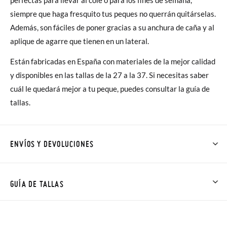
siempre que haga fresquito tus peques no querrán quitárselas.
Además, son fáciles de poner gracias a su anchura de caña y al
aplique de agarre que tienen en un lateral.
Están fabricadas en España con materiales de la mejor calidad
y disponibles en las tallas de la 27 a la 37. Si necesitas saber
cuál le quedará mejor a tu peque, puedes consultar la guía de
tallas.
ENVÍOS Y DEVOLUCIONES
En Pisamonas todos los Envíos son GRATIS y los Cambios de
Talla/Color también son GRATIS y puedes realizarlos hasta en
GUÍA DE TALLAS
60 días. ¡Te acercamos nuestra tienda física hasta la puerta de
tu casa!
NOTA: Las medidas de la tabla son de este modelo en