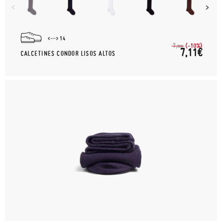
14
(-10%)
7,
90€
7,11€
CALCETINES CONDOR LISOS ALTOS