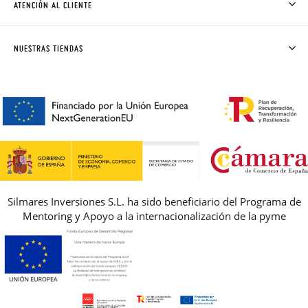
ATENCIÓN AL CLIENTE
DONDE ESTÁ MI PEDIDO
ENVÍOS Y CAMBIOS GRATIS
SOLICITAR CAMBIO O DEVOLUCIÓN
CLUB PISAMONAS
NUESTRAS TIENDAS
CONTACTO
BLOG & NOTICIAS
HORARIO
PREMIOS
PREGUNTAS FRECUENTES
AVISO LEGAL, PRIVACIDAD Y COOKIES
GUIA DE TALLAS
REBAJAS
Silmares Inversiones S.L. ha sido beneficiario del Programa de
Mentoring y Apoyo a la internacionalización de la pyme