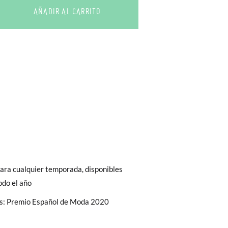
AÑADIR AL CARRITO
bién son GRATIS y puedes realizarlos
asa!
fieras acelerar el envío, puedes por muy
ara cualquier temporada, disponibles
10
12
14
odo el año
s: Premio Español de Moda 2020
8-10A
10-12A
12-14A
 El precio final será el de los zapatos que