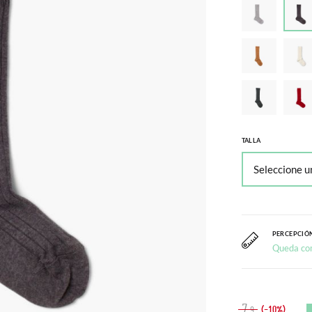
TALLA
PERCEPCIÓN
Queda co
7
(-10%)
,9