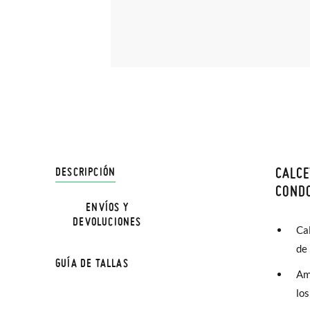
CALCE
DESCRIPCIÓN
En Pisa
COND
hasta e
ENVÍOS Y
DEVOLUCIONES
Además 
Ca
TALLA
poco má
de
GUÍA DE TALLAS
En Bale
Amp
Edad
lo
Sólo en