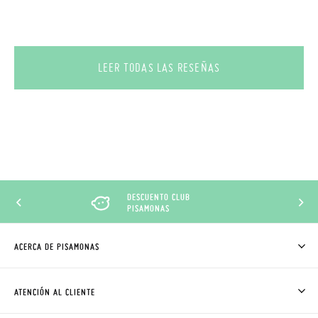
LEER TODAS LAS RESEÑAS
DESCUENTO CLUB
PISAMONAS
ACERCA DE PISAMONAS
QUIÉNES SOMOS
CÓMO COMPRAR
ATENCIÓN AL CLIENTE
DONDE ESTÁ MI PEDIDO
ENVÍOS Y CAMBIOS GRATIS