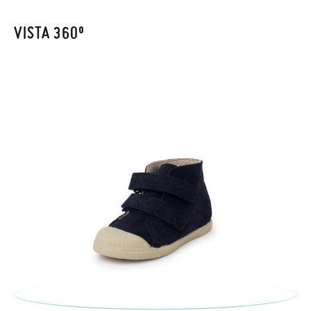
Cliente se encargará de todo: te mandaremos otra talla y te
recogeremos la primera, sin gastos, en unos pocos días!
VISTA 360º
En caso de que no quieras Cambio sino Devolución, también
serán gratuitas, ¡no tienes que preocuparte por nada! Puedes
solicitarlas desde el mismo enlace del párrafo anterior y nos
encargamos de enviarte un mensajero para que te recoja el
paquete.