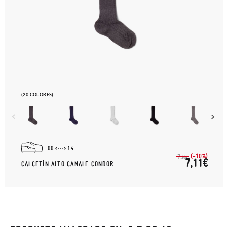
(20 COLORES)
00
14
(-10%)
7,
90€
7,11€
CALCETÍN ALTO CANALE CONDOR