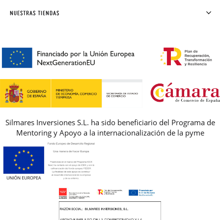
SOLICITAR CAMBIO O DEVOLUCIÓN
CLUB PISAMONAS
NUESTRAS TIENDAS
CONTACTO
BLOG & NOTICIAS
HORARIO
PREMIOS
PREGUNTAS FRECUENTES
AVISO LEGAL, PRIVACIDAD Y COOKIES
GUIA DE TALLAS
REBAJAS
Silmares Inversiones S.L. ha sido beneficiario del Programa de
Mentoring y Apoyo a la internacionalización de la pyme