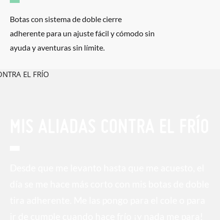
Botas con sistema de doble cierre
adherente para un ajuste fácil y cómodo sin
ayuda y aventuras sin límite.
MIS ALIADAS CONTRA EL FRÍO
Desde que me levanto hasta que me acuesto, el
día se me hace más corto con mis botas de doble
tira adherente. Me las pongo para el cole o para
ir de cumple cuando hace frío ¡y nada me para!