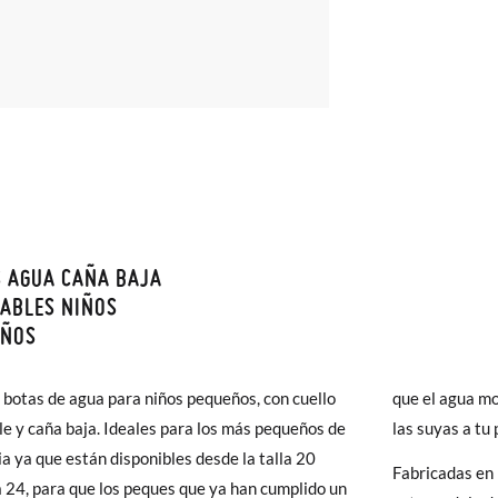
 AGUA CAÑA BAJA
monas todos los Envíos son GRATIS y los Cambios de Talla/Color tam
ABLES NIÑOS
n 60 días. ¡Te acercamos nuestra tienda física hasta la puerta de tu c
EÑOS
as medidas de la tabla son de este modelo en concreto, y de la suela
del envío estándar gratuito (2-3 días laborables), en caso de que pre
da del pie de tu peque o con la suela interna de otros zapatos que teng
botas de agua para niños pequeños, con cuello
agua moje su ropa, ¿a qué esperas para comprarle
s (3,95€) elegir Envío Urgente en Península.
le y caña baja. Ideales para los más pequeños de
ares el tiempo de envío es de 3-4 días laborables.
las suyas a tu
lia ya que están disponibles desde la talla 20
Fabricadas en 
20
21
22
a 24, para que los peques que ya han cumplido un
 Pisamonas envíos y cambios gratis, sin importe mínimo, sin preguntas.