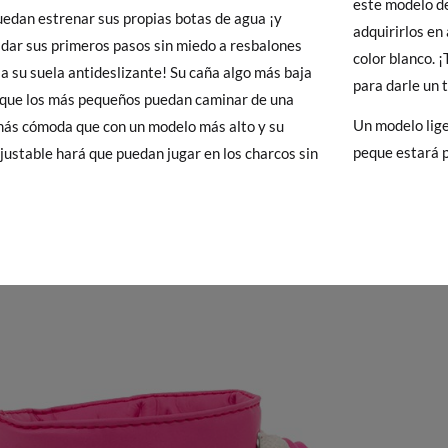
este modelo d
uedan estrenar sus propias botas de agua ¡y
y si cuando te lleguen no te valen, sólo tienes que entrar en la sección
12,1
12,7
13,3
adquirirlos en 
dar sus primeros pasos sin miedo a resbalones
viarnos la petición de cambio. Nuestro equipo Atención al Cliente s
color blanco. 
 a su suela antideslizante! Su caña algo más baja
 te recogeremos la primera, sin gastos, en unos pocos días!
para darle un 
a que los más pequeños puedan caminar de una
Un modelo liger
ás cómoda que con un modelo más alto y su
 de que no quieras Cambio sino Devolución, también serán gratuitas,
peque estará 
ajustable hará que puedan jugar en los charcos sin
solicitarlas desde el mismo enlace del párrafo anterior y nos encar
el paquete.