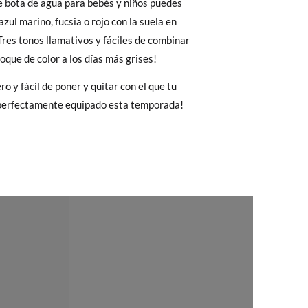
e bota de agua para bebés y niños puedes
Cambios & Devoluciones
de nuestra web
13,9
14,5
azul marino, fucsia o rojo con la suela en
e encargará de todo: te mandaremos otra
¡Tres tonos llamativos y fáciles de combinar
toque de color a los días más grises!
o y fácil de poner y quitar con el que tu
 ¡no tienes que preocuparte por nada!
perfectamente equipado esta temporada!
gamos de enviarte un mensajero para que te