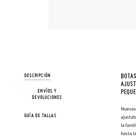
BOTAS
DESCRIPCIÓN
En Pisa
AJUST
hasta e
PEQU
ENVÍOS Y
NOTA: L
DEVOLUCIONES
Además 
la medi
Nuevas 
que el 
poco má
GUÍA DE TALLAS
ajustab
En Bale
la fami
TALLA
hasta l
Sólo en