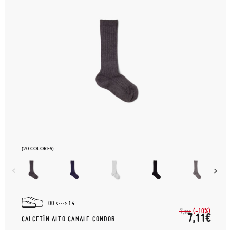
(20 COLORES)
00
14
(-10%)
7,
90€
7,11€
CALCETÍN ALTO CANALE CONDOR