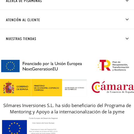
ACERCA DE PISAMONAS
QUIÉNES SOMOS
CÓMO COMPRAR
ATENCIÓN AL CLIENTE
DONDE ESTÁ MI PEDIDO
ENVÍOS Y CAMBIOS GRATIS
SOLICITAR CAMBIO O DEVOLUCIÓN
CLUB PISAMONAS
NUESTRAS TIENDAS
CONTACTO
BLOG & NOTICIAS
HORARIO
PREMIOS
PREGUNTAS FRECUENTES
AVISO LEGAL, PRIVACIDAD Y COOKIES
GUIA DE TALLAS
REBAJAS
Silmares Inversiones S.L. ha sido beneficiario del Programa de
Mentoring y Apoyo a la internacionalización de la pyme