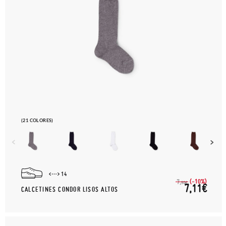
(21 COLORES)
14
(-10%)
7,
90€
7,11€
CALCETINES CONDOR LISOS ALTOS