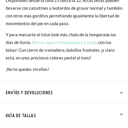
Disponibles desde la talla 25 hasta la 32, estas botas pueden
llevarse con calcetines y leotardos de grosor normal y también
con otros más gorditos permitiendo igualmente la libertad de
movimientos del pie en cada paso.
Y para marcarte el total look más chulo de la temporada los
días de lluvia,
llévate aquí el chubasquero a juego
con tus
botas! Con cierre de cremallera, bolsillos frontales ¡y claro
está, en unos preciosos colores pastel al tono!
¡No te quedes sin ellas!
ENVÍOS Y DEVOLUCIONES
En Pisamonas todos los Envíos son GRATIS y los Cambios de
Talla/Color también son GRATIS y puedes realizarlos hasta en
GUÍA DE TALLAS
60 días. ¡Te acercamos nuestra tienda física hasta la puerta de