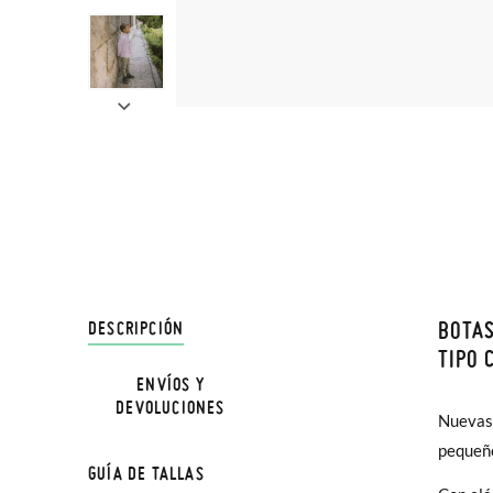
BOTAS
DESCRIPCIÓN
En Pisa
TIPO 
hasta e
ENVÍOS Y
NOTA: L
DEVOLUCIONES
Además 
Nuevas 
la medi
poco má
pequeño
GUÍA DE TALLAS
En Bale
TALLA