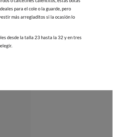
rdos o calcetines calentitos, estas botas
19,8
20,5
21,2
21,8
ideales para el cole o la guarde, pero
 El precio final será el de los zapatos que
estir más arregladitos si la ocasión lo
Cambios & Devoluciones
de nuestra web
e encargará de todo: te mandaremos otra
les desde la talla 23 hasta la 32 y en tres
elegir.
 ¡no tienes que preocuparte por nada!
gamos de enviarte un mensajero para que te