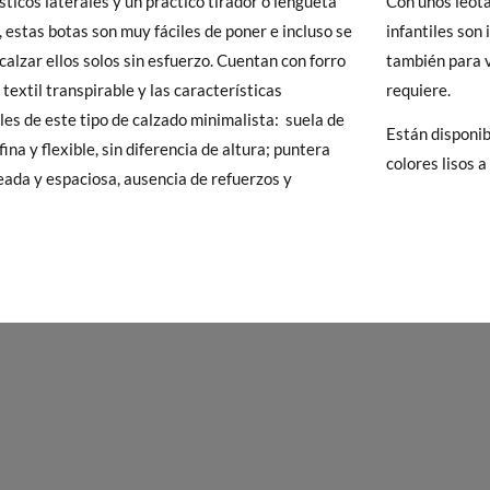
sticos laterales y un práctico tirador o lengüeta
Con unos leota
15,7
16,5
17,0
17,8
18,5
19
, estas botas son muy fáciles de poner e incluso se
infantiles son 
 Pisamonas envíos y cambios gratis, sin importe mínimo, sin preguntas.
calzar ellos solos sin esfuerzo. Cuentan con forro
también para v
y si cuando te lleguen no te valen, sólo tienes que entrar en la sección
 textil transpirable y las características
requiere.
viarnos la petición de cambio. Nuestro equipo Atención al Cliente s
les de este tipo de calzado minimalista: suela de
Están disponib
 te recogeremos la primera, sin gastos, en unos pocos días!
ina y flexible, sin diferencia de altura; puntera
colores lisos a 
ada y espaciosa, ausencia de refuerzos y
 de que no quieras Cambio sino Devolución, también serán gratuitas,
solicitarlas desde el mismo enlace del párrafo anterior y nos encar
el paquete.