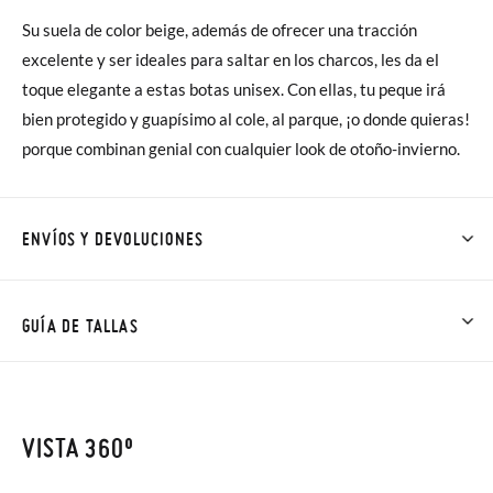
Su suela de color beige, además de ofrecer una tracción
excelente y ser ideales para saltar en los charcos, les da el
toque elegante a estas botas unisex. Con ellas, tu peque irá
bien protegido y guapísimo al cole, al parque, ¡o donde quieras!
porque combinan genial con cualquier look de otoño-invierno.
ENVÍOS Y DEVOLUCIONES
En Pisamonas todos los Envíos son GRATIS y los Cambios de
Talla/Color también son GRATIS y puedes realizarlos hasta en
GUÍA DE TALLAS
60 días. ¡Te acercamos nuestra tienda física hasta la puerta de
tu casa!
VISTA 360º
Además del envío estándar gratuito (2-3 días laborables), en
caso de que prefieras acelerar el envío, puedes por muy poco