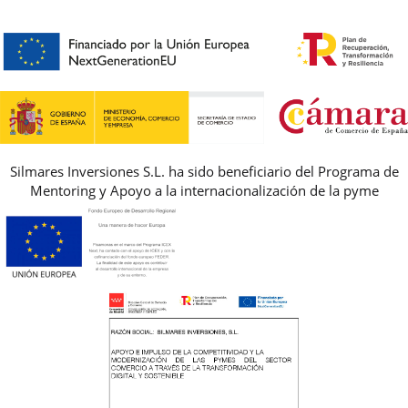
HORARIO
PREMIOS
PREGUNTAS FRECUENTES
AVISO LEGAL, PRIVACIDAD Y COOKIES
GUIA DE TALLAS
REBAJAS
Silmares Inversiones S.L. ha sido beneficiario del Programa de
Mentoring y Apoyo a la internacionalización de la pyme