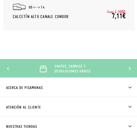
00
14
(-10%)
7,
90€
7,11€
CALCETÍN ALTO CANALE CONDOR
ENVÍOS, CAMBIOS Y
DEVOLUCIONES GRATIS
ACERCA DE PISAMONAS
QUIÉNES SOMOS
CÓMO COMPRAR
ATENCIÓN AL CLIENTE
DONDE ESTÁ MI PEDIDO
ENVÍOS Y CAMBIOS GRATIS
SOLICITAR CAMBIO O DEVOLUCIÓN
CLUB PISAMONAS
NUESTRAS TIENDAS
CONTACTO
BLOG & NOTICIAS