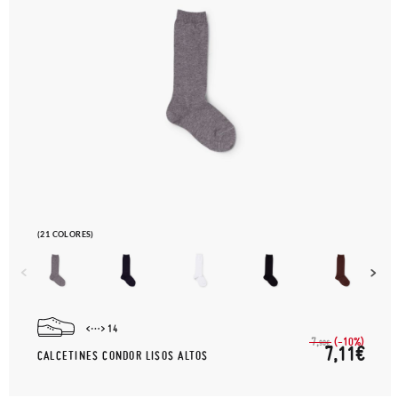
(21 COLORES)
14
(-10%)
7,
90€
7,11€
CALCETINES CONDOR LISOS ALTOS