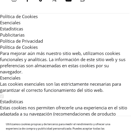
Política de Cookies
Esenciales
Estadísticas
Publicitarias
Política de Privacidad
Política de Cookies
Para mejorar aún más nuestro sitio web, utilizamos cookies
funcionales y analíticas. La información de este sitio web y sus
preferencias son almacenadas en estas cookies por su
navegador.
Esenciales
Las cookies esenciales son las estrictamente necesarias para
garantizar el correcto funcionamiento del sitio web.
Estadísticas
Estas cookies nos permiten ofrecerle una experiencia en el sitio
adaptada a su navegación (recomendaciones de producto
personalizadas, énfasis en categorías frecuentemente
Utilizamos cookies propias y de terceros para medir el rendimiento y ofrecer una
consultadas, etc).Al activar esta cookie, nos ayuda a mejorar aún
experiencia de compra y publicidad personalizada. Puedes aceptar todas las