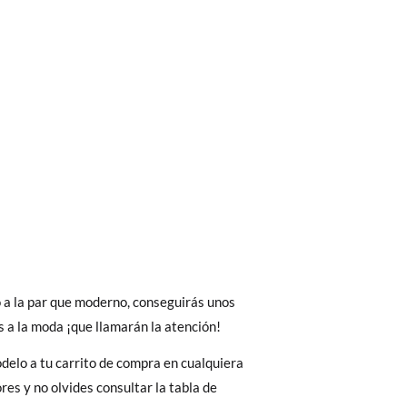
bién son GRATIS y puedes realizarlos
asa!
 interior del zapato, para que compares con
fieras acelerar el envío, puedes por muy
o a la par que moderno, conseguirás unos
as, no con la suela por fuera.
es a la moda ¡que llamarán la atención!
elo a tu carrito de compra en cualquiera
res y no olvides consultar la tabla de
35
36
37
38
 El precio final será el de los zapatos que