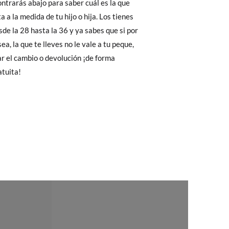
ontrarás abajo para saber cuál es la que
Cambios & Devoluciones
de nuestra web
22,7
23,4
24,0
24,7
 a la medida de tu hijo o hija. Los tienes
e encargará de todo: te mandaremos otra
sde la 28 hasta la 36 y ya sabes que si por
ea, la que te lleves no le vale a tu peque,
r el cambio o devolución ¡de forma
 ¡no tienes que preocuparte por nada!
atuita!
gamos de enviarte un mensajero para que te