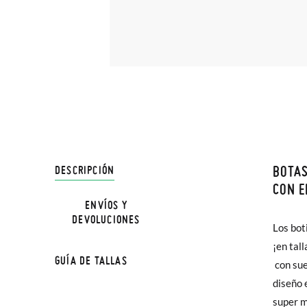
BOTAS
DESCRIPCIÓN
En Pisa
CON E
hasta e
ENVÍOS Y
NOTA: L
DEVOLUCIONES
Además 
Los bot
la medi
poco má
¡en tal
GUÍA DE TALLAS
En Bale
con sue
diseño 
TALLA
Sólo en
super 