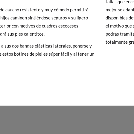
tallas que enc
y si cuando te lleguen no te valen, sólo tienes que entrar en la sección
17,9
18,5
19,2
19,9
20,6
21,3
22,0
 de caucho resistente y muy cómodo permitirá
mejor se adapta
viarnos la petición de cambio. Nuestro equipo Atención al Cliente s
 hijos caminen sintiéndose seguros y su ligero
disponibles de
 te recogeremos la primera, sin gastos, en unos pocos días!
nterior con motivos de cuadros escoceses
el motivo que s
rá sus pies calentitos.
podrás tramita
 de que no quieras Cambio sino Devolución, también serán gratuitas,
totalmente gr
 a sus dos bandas elásticas laterales, ponerse y
solicitarlas desde el mismo enlace del párrafo anterior y nos encar
 estos botines de piel es súper fácil y al tener un
el paquete.