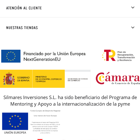
CÓMO COMPRAR
ATENCIÓN AL CLIENTE
DONDE ESTÁ MI PEDIDO
ENVÍOS Y CAMBIOS GRATIS
SOLICITAR CAMBIO O DEVOLUCIÓN
CLUB PISAMONAS
NUESTRAS TIENDAS
CONTACTO
BLOG & NOTICIAS
HORARIO
PREMIOS
PREGUNTAS FRECUENTES
AVISO LEGAL, PRIVACIDAD Y COOKIES
GUIA DE TALLAS
REBAJAS
Silmares Inversiones S.L. ha sido beneficiario del Programa de
Mentoring y Apoyo a la internacionalización de la pyme