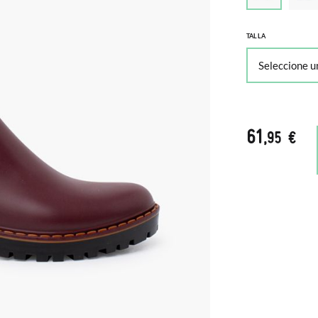
TALLA
61
,95 €