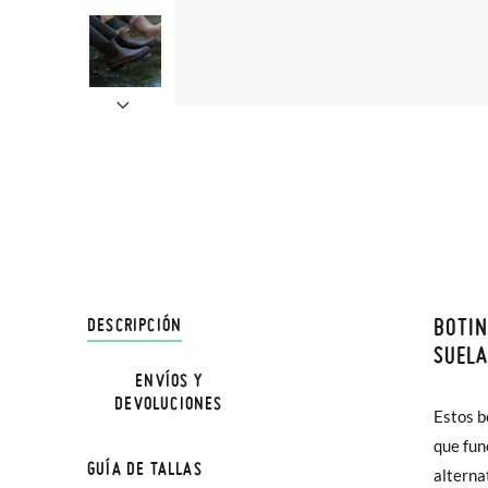
BOTIN
DESCRIPCIÓN
En Pisa
SUELA
hasta e
ENVÍOS Y
DEVOLUCIONES
Además 
Estos b
y las c
poco má
que fun
haciend
GUÍA DE TALLAS
En Bale
alternat
calzado