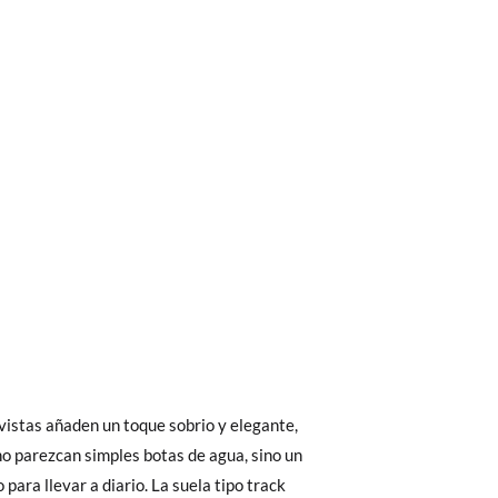
bién son GRATIS y puedes realizarlos
asa!
fieras acelerar el envío, puedes por muy