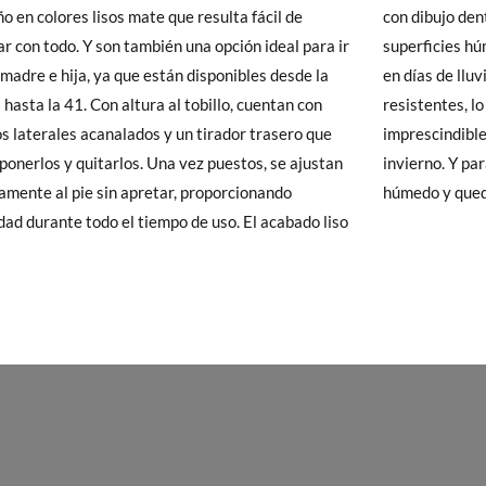
ño en colores lisos mate que resulta fácil de
ujo dentado aporta firmeza y seguridad en
 Pisamonas envíos y cambios gratis, sin importe mínimo, sin preguntas.
r con todo. Y son también una opción ideal para ir
cies húmedas, logrando una pisada estable incluso
y si cuando te lleguen no te valen, sólo tienes que entrar en la sección
 madre e hija, ya que están disponibles desde la
 de lluvia intensa. A la vez, son ligeros y
viarnos la petición de cambio. Nuestro equipo Atención al Cliente s
 hasta la 41. Con altura al tobillo, cuentan con
tes, lo que convierte a estos botines en un básico
 te recogeremos la primera, sin gastos, en unos pocos días!
os laterales acanalados y un tirador trasero que
cindible de fondo de armario para otoño e
a ponerlos y quitarlos. Una vez puestos, se ajustan
o. Y para limpiarlos, basta con pasar un paño
 de que no quieras Cambio sino Devolución, también serán gratuitas,
amente al pie sin apretar, proporcionando
húmedo y que
solicitarlas desde el mismo enlace del párrafo anterior y nos encar
ad durante todo el tiempo de uso. El acabado liso
el paquete.