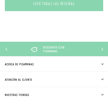
LEER TODAS LAS RESEÑAS
DESCUENTO CLUB
PISAMONAS
ACERCA DE PISAMONAS
QUIÉNES SOMOS
CÓMO COMPRAR
ATENCIÓN AL CLIENTE
DONDE ESTÁ MI PEDIDO
ENVÍOS Y CAMBIOS GRATIS
SOLICITAR CAMBIO O DEVOLUCIÓN
CLUB PISAMONAS
NUESTRAS TIENDAS
CONTACTO
BLOG & NOTICIAS
HORARIO