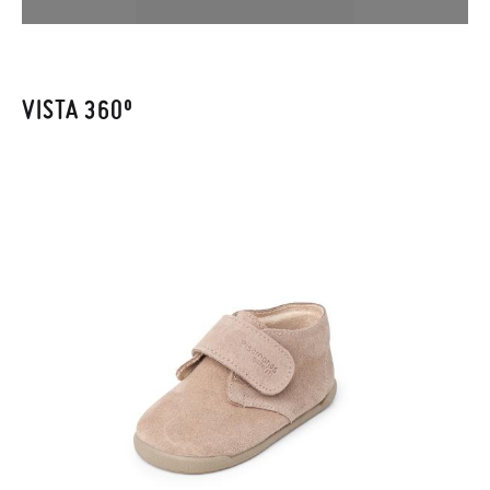
en la sección
Cambios & Devoluciones
de nuestra web para
enviarnos la petición de cambio. Nuestro equipo Atención al
Cliente se encargará de todo: te mandaremos otra talla y te
recogeremos la primera, sin gastos, en unos pocos días!
VISTA 360º
En caso de que no quieras Cambio sino Devolución, también
serán gratuitas, ¡no tienes que preocuparte por nada! Puedes
solicitarlas desde el mismo enlace del párrafo anterior y nos
encargamos de enviarte un mensajero para que te recoja el
paquete.