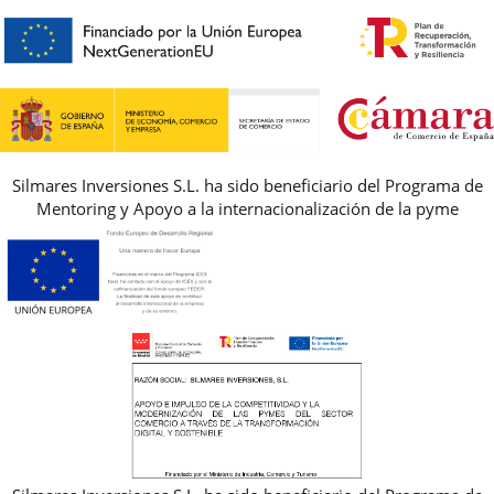
PREMIOS
PREGUNTAS FRECUENTES
AVISO LEGAL, PRIVACIDAD Y COOKIES
GUIA DE TALLAS
REBAJAS
Silmares Inversiones S.L. ha sido beneficiario del Programa de
Mentoring y Apoyo a la internacionalización de la pyme