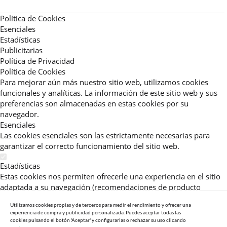
Política de Cookies
Esenciales
Estadísticas
Publicitarias
Política de Privacidad
Política de Cookies
Para mejorar aún más nuestro sitio web, utilizamos cookies
funcionales y analíticas. La información de este sitio web y sus
preferencias son almacenadas en estas cookies por su
navegador.
Esenciales
Las cookies esenciales son las estrictamente necesarias para
garantizar el correcto funcionamiento del sitio web.
Estadísticas
Estas cookies nos permiten ofrecerle una experiencia en el sitio
adaptada a su navegación (recomendaciones de producto
personalizadas, énfasis en categorías frecuentemente
Utilizamos cookies propias y de terceros para medir el rendimiento y ofrecer una
consultadas, etc).Al activar esta cookie, nos ayuda a mejorar aún
experiencia de compra y publicidad personalizada. Puedes aceptar todas las
más su experiencia.
cookies pulsando el botón 'Aceptar' y configurarlas o rechazar su uso clicando