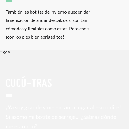
También las botitas de invierno pueden dar
la sensación de andar descalzos si son tan
cómodas y flexibles como estas. Pero eso sí,
¡con los pies bien abrigaditos!
CUCÚ-TRAS
¡Ya soy grande y me encanta jugar al escondite!
Si asomo mi botita de serraje… ¿Sabrás dónde
me escondo?