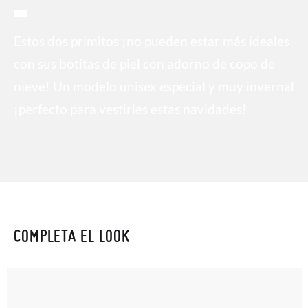
Estos dos primitos ¡no pueden estar más ideales
con sus botitas de piel con adorno de copo de
nieve! Un modelo unisex especial y muy invernal
¡perfecto para vestirles estas navidades!
COMPLETA EL LOOK