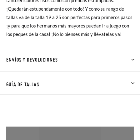
tanto en colores lisos como con prendas estampadas.
¡Quedarán estupendamente con todo! Y como su rango de
tallas va de la talla 19 a 25 son perfectas para primeros pasos
¡y para que los hermanos más mayores puedan ir a juego con
los peques de la casa! ¡No lo pienses más y llévatelas ya!
ENVÍOS Y DEVOLUCIONES
En Pisamonas todos los Envíos son GRATIS y los Cambios de
Talla/Color también son GRATIS y puedes realizarlos hasta en
GUÍA DE TALLAS
60 días. ¡Te acercamos nuestra tienda física hasta la puerta de
tu casa!
NOTA: Las medidas de la tabla son de este modelo en
concreto, y de la suela interior del zapato, para que compares
Además del envío estándar gratuito (2-3 días laborables), en
con la medida del pie de tu peque o con la suela interna de
caso de que prefieras acelerar el envío, puedes por muy poco
otros zapatos que tengas, no con la suela por fuera.
más (3,95€) elegir Envío Urgente en Península.