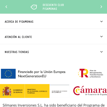
DESCUENTO CLUB
PISAMONAS
ACERCA DE PISAMONAS
QUIÉNES SOMOS
CÓMO COMPRAR
ATENCIÓN AL CLIENTE
DONDE ESTÁ MI PEDIDO
ENVÍOS Y CAMBIOS GRATIS
SOLICITAR CAMBIO O DEVOLUCIÓN
CLUB PISAMONAS
NUESTRAS TIENDAS
CONTACTO
BLOG & NOTICIAS
HORARIO
PREMIOS
PREGUNTAS FRECUENTES
AVISO LEGAL, PRIVACIDAD Y COOKIES
GUIA DE TALLAS
REBAJAS
Silmares Inversiones S.L. ha sido beneficiario del Programa de