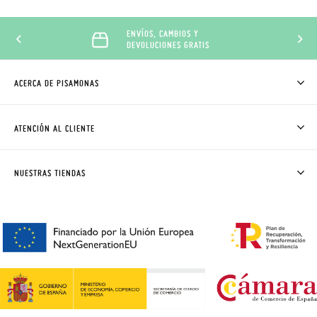
ENVÍOS, CAMBIOS Y
DEVOLUCIONES GRATIS
ACERCA DE PISAMONAS
QUIÉNES SOMOS
CÓMO COMPRAR
ATENCIÓN AL CLIENTE
DONDE ESTÁ MI PEDIDO
ENVÍOS Y CAMBIOS GRATIS
SOLICITAR CAMBIO O DEVOLUCIÓN
CLUB PISAMONAS
NUESTRAS TIENDAS
CONTACTO
BLOG & NOTICIAS
HORARIO
PREMIOS
PREGUNTAS FRECUENTES
AVISO LEGAL, PRIVACIDAD Y COOKIES
GUIA DE TALLAS
REBAJAS