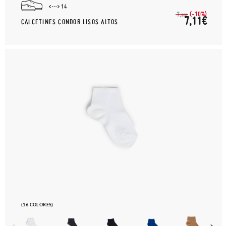
14
(-10%)
7,
90€
7,11€
CALCETINES CONDOR LISOS ALTOS
(16 COLORES)