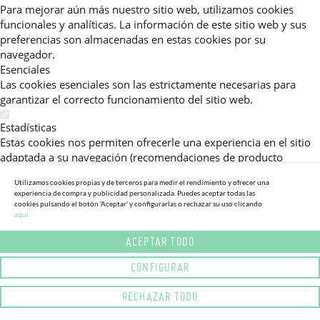
Para mejorar aún más nuestro sitio web, utilizamos cookies
funcionales y analíticas. La información de este sitio web y sus
preferencias son almacenadas en estas cookies por su
navegador.
Esenciales
Las cookies esenciales son las estrictamente necesarias para
garantizar el correcto funcionamiento del sitio web.
Estadísticas
Estas cookies nos permiten ofrecerle una experiencia en el sitio
adaptada a su navegación (recomendaciones de producto
personalizadas, énfasis en categorías frecuentemente
Utilizamos cookies propias y de terceros para medir el rendimiento y ofrecer una
consultadas, etc).Al activar esta cookie, nos ayuda a mejorar aún
experiencia de compra y publicidad personalizada. Puedes aceptar todas las
más su experiencia.
cookies pulsando el botón 'Aceptar' y configurarlas o rechazar su uso clicando
aqui.
Publicitarias
ACEPTAR TODO
Estas cookies permiten a nuestros socios publicitarios enviarle
mensajes específicos y personalizados.
CONFIGURAR
Política de Privacidad
RECHAZAR TODO
Lea más sobre el uso de cookies en este sitio web en nuestra
política de privacidad.