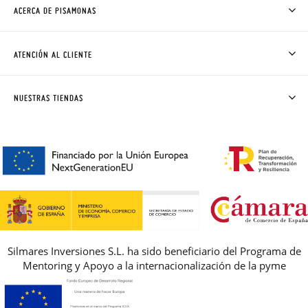
ACERCA DE PISAMONAS
QUIÉNES SOMOS
CÓMO COMPRAR
ATENCIÓN AL CLIENTE
DONDE ESTÁ MI PEDIDO
ENVÍOS Y CAMBIOS GRATIS
SOLICITAR CAMBIO O DEVOLUCIÓN
CLUB PISAMONAS
NUESTRAS TIENDAS
CONTACTO
BLOG & NOTICIAS
HORARIO
PREMIOS
PREGUNTAS FRECUENTES
AVISO LEGAL, PRIVACIDAD Y COOKIES
GUIA DE TALLAS
REBAJAS
Silmares Inversiones S.L. ha sido beneficiario del Programa de
Mentoring y Apoyo a la internacionalización de la pyme