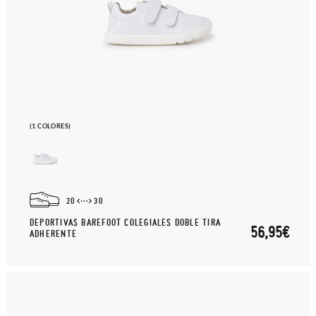
En caso de que no quieras Cambio sino Devolución, también
serán gratuitas, ¡no tienes que preocuparte por nada! Puedes
solicitarlas desde el mismo enlace del párrafo anterior y nos
encargamos de enviarte un mensajero para que te recoja el
paquete.
(1 COLORES)
20
30
DEPORTIVAS BAREFOOT COLEGIALES DOBLE TIRA
56,95€
ADHERENTE