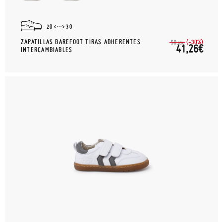
20
30
ZAPATILLAS BAREFOOT TIRAS ADHERENTES
(-30%)
58,
95€
41,26€
INTERCAMBIABLES