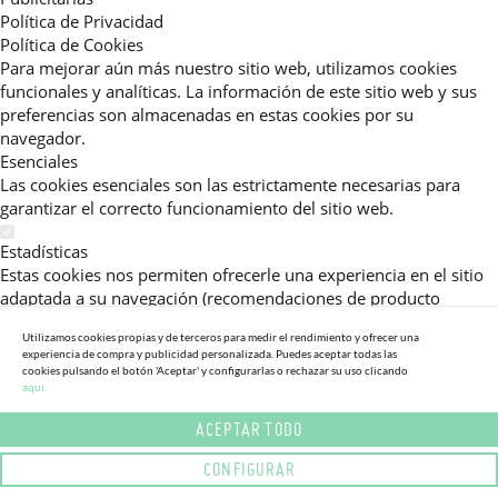
Política de Privacidad
Política de Cookies
Para mejorar aún más nuestro sitio web, utilizamos cookies
funcionales y analíticas. La información de este sitio web y sus
preferencias son almacenadas en estas cookies por su
navegador.
Esenciales
Las cookies esenciales son las estrictamente necesarias para
garantizar el correcto funcionamiento del sitio web.
Estadísticas
Estas cookies nos permiten ofrecerle una experiencia en el sitio
adaptada a su navegación (recomendaciones de producto
personalizadas, énfasis en categorías frecuentemente
Utilizamos cookies propias y de terceros para medir el rendimiento y ofrecer una
consultadas, etc).Al activar esta cookie, nos ayuda a mejorar aún
experiencia de compra y publicidad personalizada. Puedes aceptar todas las
más su experiencia.
cookies pulsando el botón 'Aceptar' y configurarlas o rechazar su uso clicando
aqui.
Publicitarias
ACEPTAR TODO
Estas cookies permiten a nuestros socios publicitarios enviarle
mensajes específicos y personalizados.
CONFIGURAR