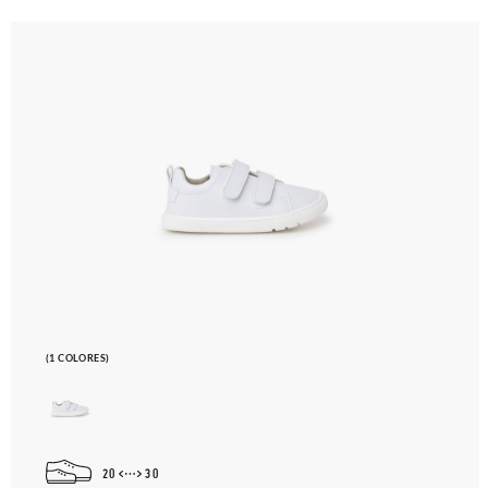
elijas, y si cuando te lleguen no te valen, sólo tienes que entrar
en la sección
Cambios & Devoluciones
de nuestra web para
enviarnos la petición de cambio. Nuestro equipo Atención al
Cliente se encargará de todo: te mandaremos otra talla y te
recogeremos la primera, sin gastos, en unos pocos días!
En caso de que no quieras Cambio sino Devolución, también
serán gratuitas, ¡no tienes que preocuparte por nada! Puedes
solicitarlas desde el mismo enlace del párrafo anterior y nos
encargamos de enviarte un mensajero para que te recoja el
paquete.
(1 COLORES)
20
30