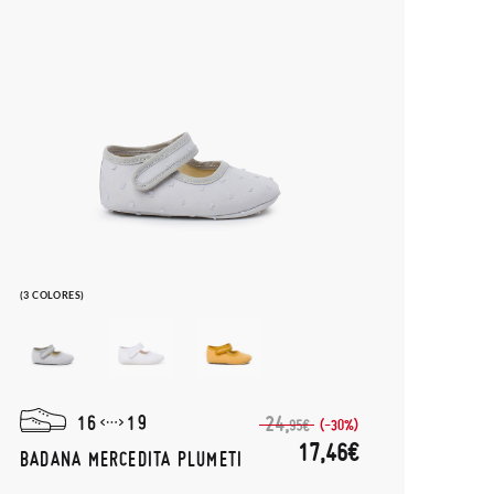
(3 COLORES)
16
19
24,
(-30%)
95€
17,46€
BADANA MERCEDITA PLUMETI