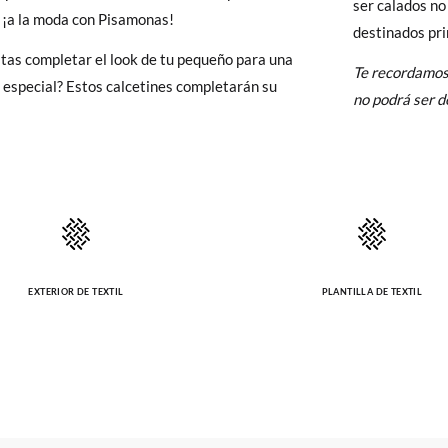
ser calados no
50-58cm
59-70cm
71-82cm
83-94cm
y si cuando te lleguen no te valen, sólo tienes que entrar en la sección
 ¡a la moda con Pisamonas!
ra
destinados pri
viarnos la petición de cambio. Nuestro equipo Atención al Cliente s
tas completar el look de tu pequeño para una
Te recordamos
 te recogeremos la primera, sin gastos, en unos pocos días!
 especial? Estos calcetines completarán su
no podrá ser 
 de que no quieras Cambio sino Devolución, también serán gratuitas,
solicitarlas desde el mismo enlace del párrafo anterior y nos encar
el paquete.
EXTERIOR DE TEXTIL
PLANTILLA DE TEXTIL