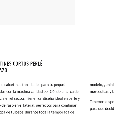
TINES CORTOS PERLÉ
monas todos los Envíos son GRATIS y los Cambios de Talla/Color tam
AZO
n 60 días. ¡Te acercamos nuestra tienda física hasta la puerta de tu c
000
00
0
2
del envío estándar gratuito (2-3 días laborables), en caso de que pre
ue calcetines tan ideales para tu peque!
modelo, genial
s (3,95€) elegir Envío Urgente en Península.
dos con la máxima calidad por Cóndor, marca de
merceditas y b
0-3m
3-6m
6-12m
12-24m
ares el tiempo de envío es de 3-4 días laborables.
cia en el sector. Tienen un diseño ideal en perlé y
Tenemos dispon
o de raso en el lateral, perfectos para combinar
15-19
15-19
15-19
19-22
o
para que decid
 Pisamonas envíos y cambios gratis, sin importe mínimo, sin preguntas.
ropa de tu bebé durante toda la temporada de