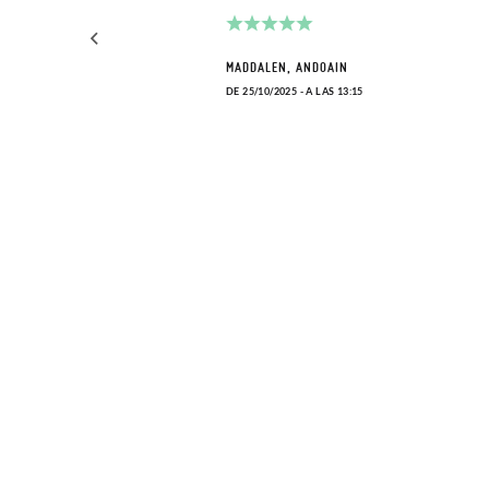
n
MADDALEN, ANDOAIN
da y
DE 25/10/2025 - A LAS 13:15
ENOR