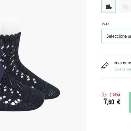
TALLA
PERCEPCIÓN
Queda co
9
(-20%)
,5
7
,60 €