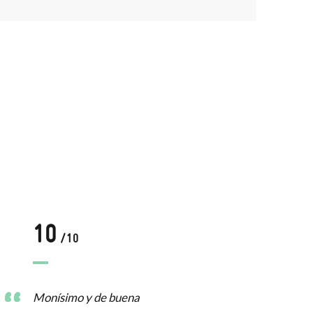
10
1
/10
Monísimo y de buena
El c