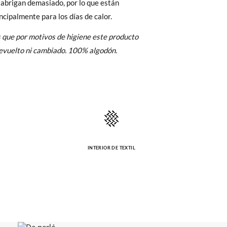
 abrigan demasiado, por lo que están
95-106cm
107-118cm
Cambios & Devoluciones
de nuestra web
ncipalmente para los días de calor.
e encargará de todo: te mandaremos otra
 que por motivos de higiene este producto
devuelto ni cambiado. 100% algodón.
 ¡no tienes que preocuparte por nada!
gamos de enviarte un mensajero para que te
INTERIOR DE TEXTIL