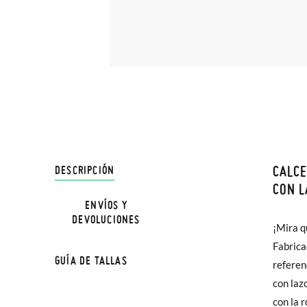
CALCE
DESCRIPCIÓN
En Pisa
CON L
hasta e
ENVÍOS Y
DEVOLUCIONES
TALLA
Además 
¡Mira q
poco má
Fabrica
Edad
GUÍA DE TALLAS
En Bale
referen
con laz
Calzad
Sólo en
con la 