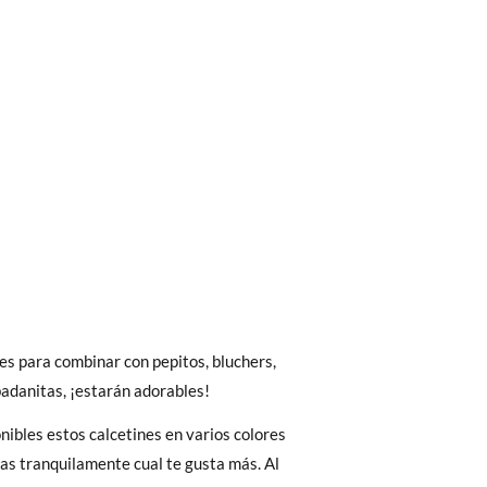
bién son GRATIS y puedes realizarlos
asa!
4
6
fieras acelerar el envío, puedes por muy
es para combinar con pepitos, bluchers,
adanitas, ¡estarán adorables!
2-4A
4-6A
ibles estos calcetines en varios colores
23-26
27-30
as tranquilamente cual te gusta más. Al
 El precio final será el de los zapatos que