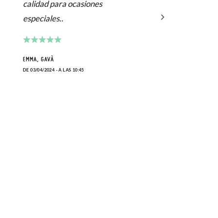
calidad para ocasiones
y mu
especiales..
acab
comp
qued
EMMA, GAVÀ
DE 03/04/2024 - A LAS 10:45
SOFIA
DE 23/0