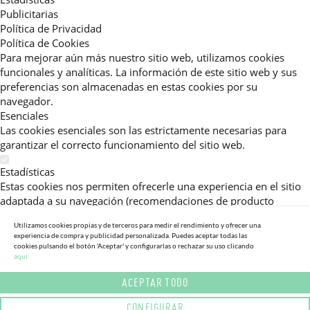
Publicitarias
Política de Privacidad
Política de Cookies
Para mejorar aún más nuestro sitio web, utilizamos cookies
funcionales y analíticas. La información de este sitio web y sus
preferencias son almacenadas en estas cookies por su
navegador.
Esenciales
Las cookies esenciales son las estrictamente necesarias para
garantizar el correcto funcionamiento del sitio web.
Estadísticas
Estas cookies nos permiten ofrecerle una experiencia en el sitio
adaptada a su navegación (recomendaciones de producto
personalizadas, énfasis en categorías frecuentemente
Utilizamos cookies propias y de terceros para medir el rendimiento y ofrecer una
consultadas, etc).Al activar esta cookie, nos ayuda a mejorar aún
experiencia de compra y publicidad personalizada. Puedes aceptar todas las
más su experiencia.
cookies pulsando el botón 'Aceptar' y configurarlas o rechazar su uso clicando
aqui.
Publicitarias
ACEPTAR TODO
Estas cookies permiten a nuestros socios publicitarios enviarle
mensajes específicos y personalizados.
CONFIGURAR