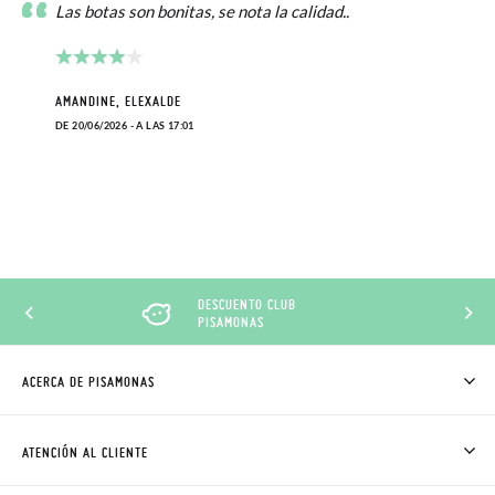
Las botas son bonitas, se nota la calidad..
AMANDINE, ELEXALDE
DE 20/06/2026 - A LAS 17:01
DESCUENTO CLUB
PISAMONAS
ACERCA DE PISAMONAS
QUIÉNES SOMOS
CÓMO COMPRAR
ATENCIÓN AL CLIENTE
DONDE ESTÁ MI PEDIDO
ENVÍOS Y CAMBIOS GRATIS