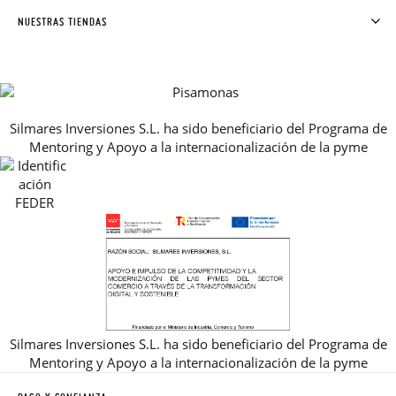
SOLICITAR CAMBIO O DEVOLUCIÓN
CLUB PISAMONAS
NUESTRAS TIENDAS
CONTACTO
BLOG & NOTICIAS
HORARIO
PREMIOS
PREGUNTAS FRECUENTES
AVISO LEGAL, PRIVACIDAD Y COOKIES
Silmares Inversiones S.L. ha sido beneficiario del Programa de
GUIA DE TALLAS
Mentoring y Apoyo a la internacionalización de la pyme
REBAJAS
Silmares Inversiones S.L. ha sido beneficiario del Programa de
Mentoring y Apoyo a la internacionalización de la pyme