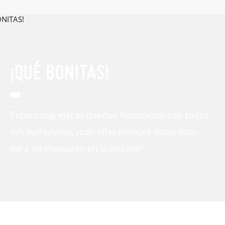
¡QUÉ BONITAS!
Estas cangrejeras quedan fenomenal con todos
mis bañadores, ¡con ellas siempre estoy listo
para un chapuzón en la piscina!