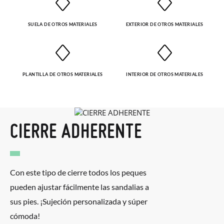
recogeremos la primera, sin gastos, en unos pocos días!
SUELA DE OTROS MATERIALES
EXTERIOR DE OTROS MATERIALES
En caso de que no quieras Cambio sino Devolución, también
serán gratuitas, ¡no tienes que preocuparte por nada! Puedes
solicitarlas desde el mismo enlace del párrafo anterior y nos
PLANTILLA DE OTROS MATERIALES
INTERIOR DE OTROS MATERIALES
encargamos de enviarte un mensajero para que te recoja el
paquete.
CIERRE ADHERENTE
Con este tipo de cierre todos los peques
pueden ajustar fácilmente las sandalias a
sus pies. ¡Sujeción personalizada y súper
cómoda!