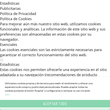
Estadísticas
Publicitarias
Política de Privacidad
Política de Cookies
Para mejorar aún más nuestro sitio web, utilizamos cookies
funcionales y analíticas. La información de este sitio web y sus
preferencias son almacenadas en estas cookies por su
navegador.
Esenciales
Las cookies esenciales son las estrictamente necesarias para
garantizar el correcto funcionamiento del sitio web.
Estadísticas
Estas cookies nos permiten ofrecerle una experiencia en el sitio
adaptada a su navegación (recomendaciones de producto
personalizadas, énfasis en categorías frecuentemente
Utilizamos cookies propias y de terceros para medir el rendimiento y ofrecer una
consultadas, etc).Al activar esta cookie, nos ayuda a mejorar aún
experiencia de compra y publicidad personalizada. Puedes aceptar todas las
más su experiencia.
cookies pulsando el botón 'Aceptar' y configurarlas o rechazar su uso clicando
aqui.
Publicitarias
ACEPTAR TODO
Estas cookies permiten a nuestros socios publicitarios enviarle