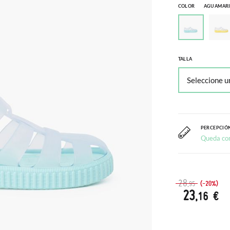
COLOR
AGUAMAR
TALLA
PERCEPCIÓN
Queda co
28
(-20%)
,95
23
,16 €