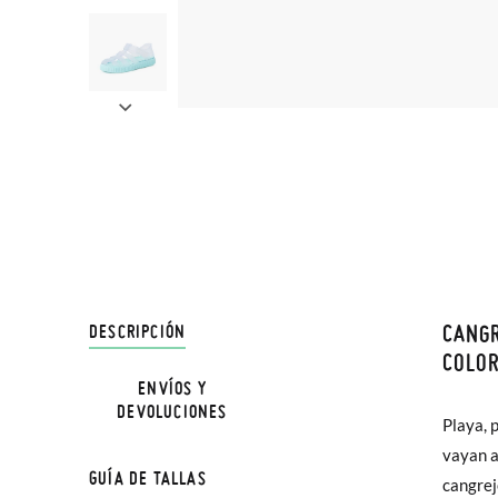
CANGR
DESCRIPCIÓN
En Pisa
COLOR
hasta e
ENVÍOS Y
NOTA: L
DEVOLUCIONES
Además 
Playa, 
la medi
poco má
vayan a
GUÍA DE TALLAS
En Bale
cangrej
Zuecos