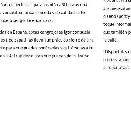
Nos encanta s
antes perfectas para los niños. Si buscas una
sus piececitos
 Pisamonas envíos y cambios gratis, sin importe mínimo, sin preguntas.
a versátil, colorida, cómoda y de calidad, este
diseño sport y 
y si cuando te lleguen no te valen, sólo tienes que entrar en la sección
odelo de Igor te encantará.
toque informal
20
21
22
23
24
25
26
27
viarnos la petición de cambio. Nuestro equipo Atención al Cliente s
das en España, estas cangrejeras Igor con suela
que también po
 te recogeremos la primera, sin gastos, en unos pocos días!
15,7
12,2
12,9
13,6
14,3
15,0
16,4
17,0
es tipo zapatillas llevan un práctico cierre de tira
la calle.
te para que puedas ponérselas y quitárselas a tu
¡Disponibles d
 de que no quieras Cambio sino Devolución, también serán gratuitas,
on total rapidez o para que puedan descalzarse
colores, añáde
solicitarlas desde el mismo enlace del párrafo anterior y nos encar
arrepentirás!
el paquete.