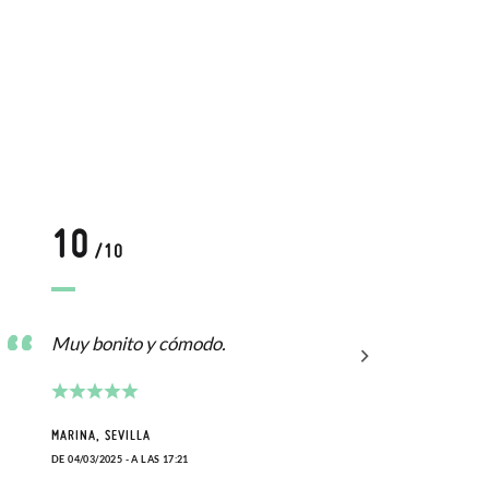
10
1
/10
Muy bonito y cómodo.
Son 
MARINA, SEVILLA
ANGEL
DE 04/03/2025 - A LAS 17:21
DE 06/1