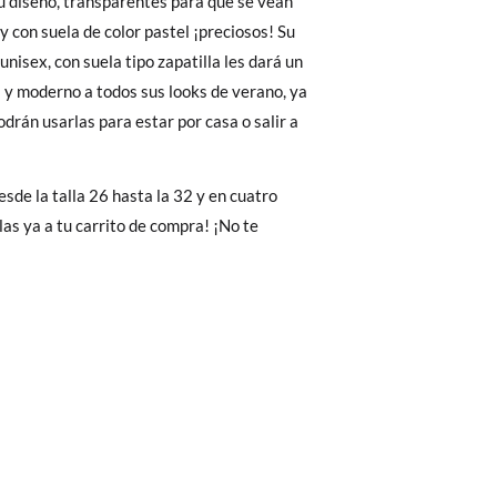
u diseño, transparentes para que se vean
 y con suela de color pastel ¡preciosos! Su
 El precio final será el de los zapatos que
unisex, con suela tipo zapatilla les dará un
Cambios & Devoluciones
de nuestra web
 y moderno a todos sus looks de verano, ya
28
29
30
31
32
e encargará de todo: te mandaremos otra
drán usarlas para estar por casa o salir a
17,6
18,2
18,8
19,3
19,9
esde la talla 26 hasta la 32 y en cuatro
 ¡no tienes que preocuparte por nada!
las ya a tu carrito de compra! ¡No te
gamos de enviarte un mensajero para que te