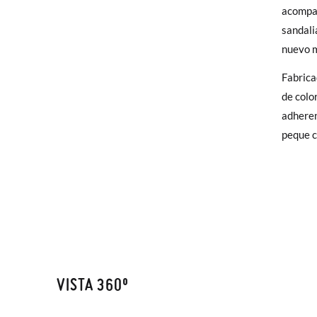
acompañ
Sólo en
sandali
elijas, 
nuevo m
TALLA
para en
Fabrica
talla y
CM
de color
adheren
En caso
peque c
Puedes 
recoja 
VISTA 360º