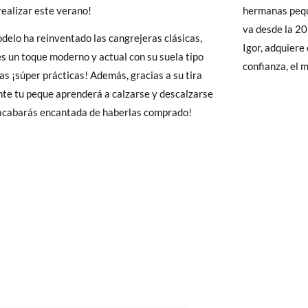
realizar este verano!
hermanas pequ
19
20
21
22
23
24
25
26
27
 Pisamonas envíos y cambios gratis, sin importe mínimo, sin preguntas.
va desde la 20 
delo ha reinventado las cangrejeras clásicas,
y si cuando te lleguen no te valen, sólo tienes que entrar en la sección
Igor, adquiere
s un toque moderno y actual con su suela tipo
12,1
12,8
13,5
14,1
14,7
15,3
15,8
16,4
17,
viarnos la petición de cambio. Nuestro equipo Atención al Cliente s
confianza, el 
las ¡súper prácticas! Además, gracias a su tira
 te recogeremos la primera, sin gastos, en unos pocos días!
te tu peque aprenderá a calzarse y descalzarse
¡acabarás encantada de haberlas comprado!
 de que no quieras Cambio sino Devolución, también serán gratuitas,
solicitarlas desde el mismo enlace del párrafo anterior y nos encar
el paquete.