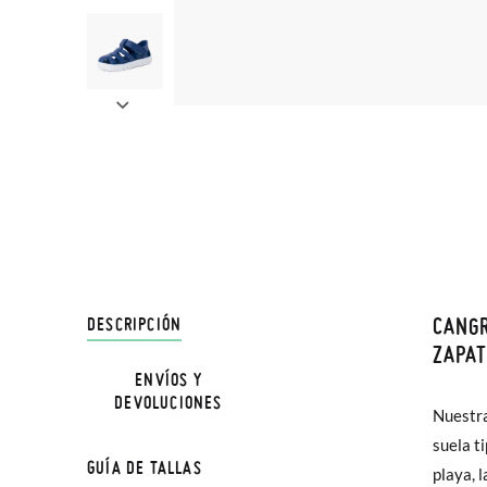
CANGR
DESCRIPCIÓN
En Pisa
ZAPAT
hasta e
ENVÍOS Y
NOTA: L
DEVOLUCIONES
Además 
Nuestra
la medi
poco má
suela t
GUÍA DE TALLAS
En Bale
playa, 