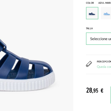
COLOR
AZUL MAR
TALLA
PERCEPCIÓN
Queda co
28
,95 €