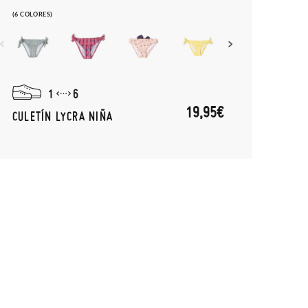
(6 COLORES)
1
6
19,95€
CULETÍN LYCRA NIÑA