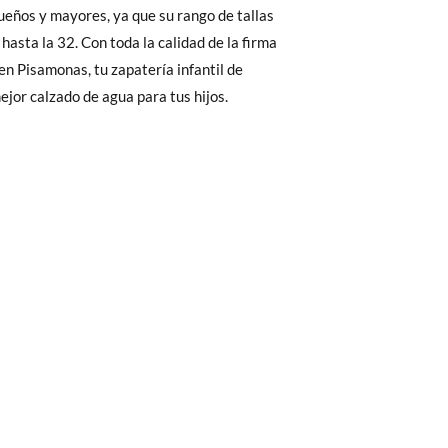
eños y mayores, ya que su rango de tallas
28
29
30
31
32
 El precio final será el de los zapatos que
hasta la 32. Con toda la calidad de la firma
Cambios & Devoluciones
de nuestra web
 en Pisamonas, tu zapatería infantil de
0
17,6
18,2
18,8
19,3
19,9
e encargará de todo: te mandaremos otra
mejor calzado de agua para tus hijos.
 ¡no tienes que preocuparte por nada!
gamos de enviarte un mensajero para que te