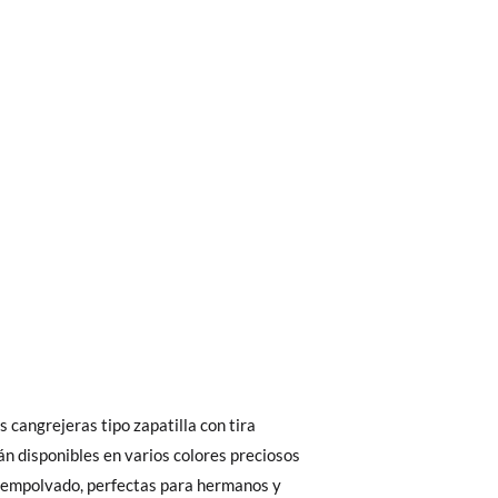
bién son GRATIS y puedes realizarlos
asa!
 interior del zapato, para que compares con
fieras acelerar el envío, puedes por muy
s cangrejeras tipo zapatilla con tira
as, no con la suela por fuera.
n disponibles en varios colores preciosos
 empolvado, perfectas para hermanos y