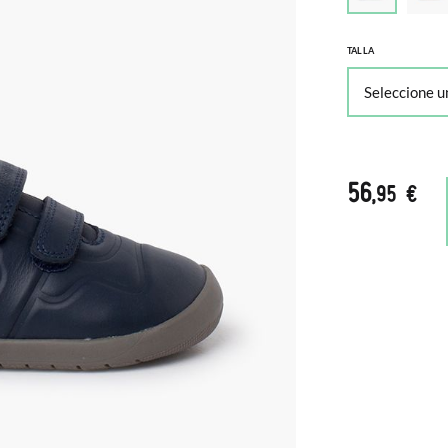
TALLA
56
,95 €