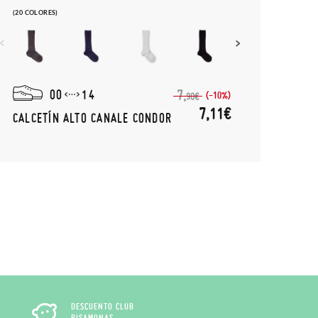
(20 COLORES)
00
14
7,
(-10%)
90€
7,11€
CALCETÍN ALTO CANALE CONDOR
DESCUENTO CLUB
PISAMONAS