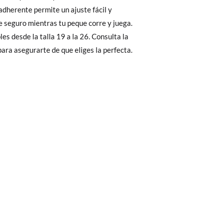
Cambios & Devoluciones
de nuestra web
e encargará de todo: te mandaremos otra
 para asegurarte de que eliges la perfecta.
 ¡no tienes que preocuparte por nada!
gamos de enviarte un mensajero para que te